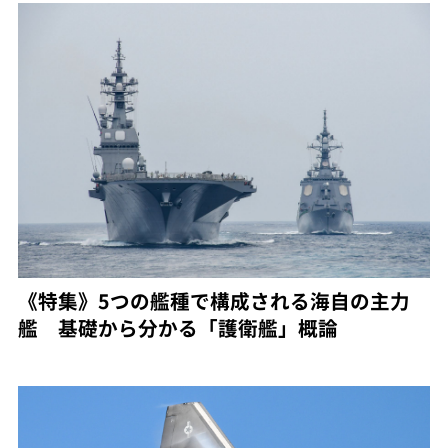
《特集》5つの艦種で構成される海自の主力
艦 基礎から分かる「護衛艦」概論