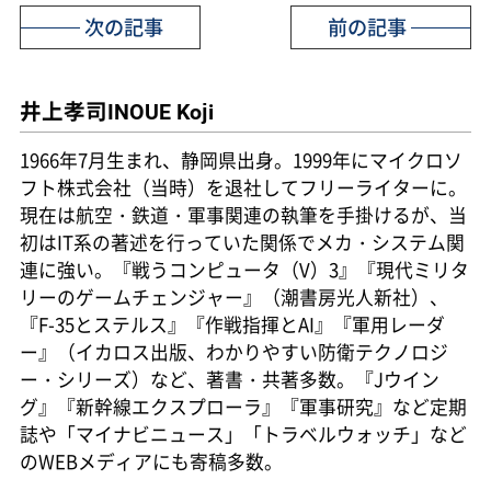
次の記事
前の記事
井上孝司
INOUE Koji
1966年7月生まれ、静岡県出身。1999年にマイクロソ
フト株式会社（当時）を退社してフリーライターに。
現在は航空・鉄道・軍事関連の執筆を手掛けるが、当
初はIT系の著述を行っていた関係でメカ・システム関
連に強い。『戦うコンピュータ（V）3』『現代ミリタ
リーのゲームチェンジャー』（潮書房光人新社）、
『F-35とステルス』『作戦指揮とAI』『軍用レーダ
ー』（イカロス出版、わかりやすい防衛テクノロジ
ー・シリーズ）など、著書・共著多数。『Jウイン
グ』『新幹線エクスプローラ』『軍事研究』など定期
誌や「マイナビニュース」「トラベルウォッチ」など
のWEBメディアにも寄稿多数。