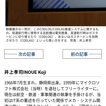
映像展示の一例が、このCODLOG/CODLAG推進システムに関するも
の。低速航行時に使用する巡航機は電気推進、高速航行時はガスタ
ービンに切り替えたり（CODLOG）、あるいはガスタービンを加勢
させたり（CODLAG）といった使い方をする 写真：井上孝司
次の記事
前の記事
井上孝司
INOUE Koji
1966年7月生まれ、静岡県出身。1999年にマイクロソ
フト株式会社（当時）を退社してフリーライターに。
現在は航空・鉄道・軍事関連の執筆を手掛けるが、当
初はIT系の著述を行っていた関係でメカ・システム関