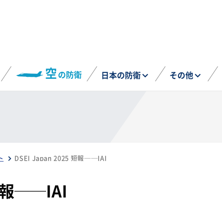
空
の防衛
日本の防衛
その他
ト
DSEI Japan 2025 短報──IAI
 短報──IAI