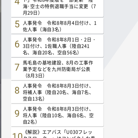
海･空士の特例退職手当に変更（7
月29日）
人事発令 令和8年8月4日付け、1
佐人事（海自3名）
人事発令 令和8年8月1日・2日・
3日付け、1佐職人事（陸自241
名、海自20名、空自56名）
馬毛島の基地建設、8月の工事作
業予定などを九州防衛局が公表
（8月3日）
人事発令 令和8年8月3日付け、
将補人事（陸自20名、海自7名、
空自13名）
人事発令 令和8年8月3日付け、
将人事（陸自10名、海自6名、空
自2名）
《解説》エアバス「U030フレッ