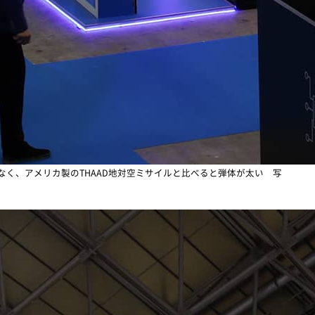
なく、アメリカ製のTHAAD地対空ミサイルと比べると弾体が太い 写