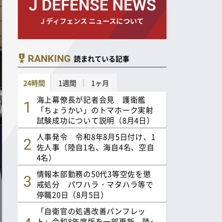
RANKING
読まれている記事
24時間
1週間
1ヶ月
海上幕僚長が記者会見 護衛艦
「ちょうかい」のトマホーク実射
試験成功について説明（8月4日）
人事発令 令和8年8月5日付け、1
佐人事（陸自1名、海自4名、空自
4名）
情報本部勤務の50代3等空佐を懲
戒処分 パワハラ・マタハラ等で
停職20日（8月5日）
「自衛官の処遇改善パンフレッ
ト」令和8年度版を一部更新 陸･