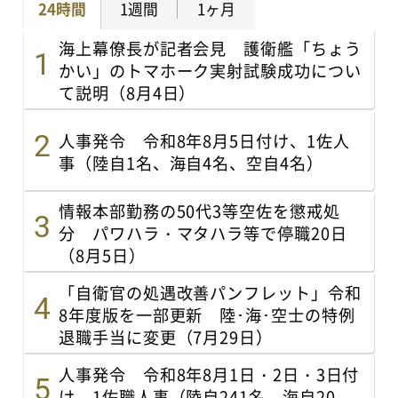
24時間
1週間
1ヶ月
海上幕僚長が記者会見 護衛艦「ちょう
かい」のトマホーク実射試験成功につい
て説明（8月4日）
人事発令 令和8年8月5日付け、1佐人
事（陸自1名、海自4名、空自4名）
情報本部勤務の50代3等空佐を懲戒処
分 パワハラ・マタハラ等で停職20日
（8月5日）
「自衛官の処遇改善パンフレット」令和
8年度版を一部更新 陸･海･空士の特例
退職手当に変更（7月29日）
人事発令 令和8年8月1日・2日・3日付
け、1佐職人事（陸自241名、海自20