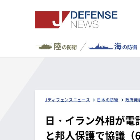
陸
海
の防衛
の防衛
Jディフェンスニュース
日本の防衛
政府発
日・イラン外相が電
と邦人保護で協議（6