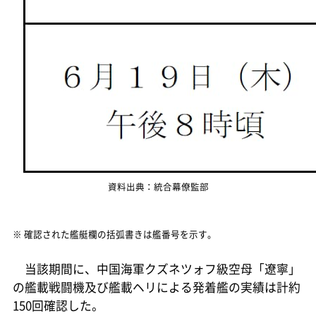
資料出典：統合幕僚監部
※ 確認された艦艇欄の括弧書きは艦番号を示す。
当該期間に、中国海軍クズネツォフ級空母「遼寧」
の艦載戦闘機及び艦載ヘリによる発着艦の実績は計約
150回確認した。