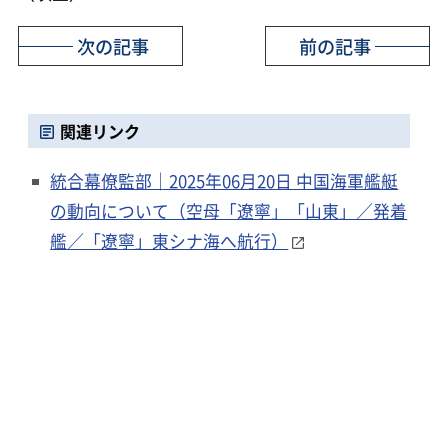
次の記事
前の記事
関連リンク
統合幕僚監部｜2025年06月20日 中国海軍艦艇
の動向について（空母「遼寧」「山東」／発着
艦／「遼寧」東シナ海へ航行）