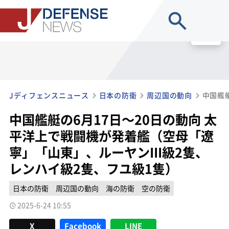
site search
MENU
Jディフェンスニュース
日本の防衛
周辺国の動向
中国艦艇の6月17日～20日の動向 太
平洋上で戦闘機が発着艦（空母「遼
寧」「山東」、ルーヤンIII級2隻、
レンハイ級2隻、フユ級1隻）
日本の防衛
周辺国の動向
海の防衛
空の防衛
2025-6-24 10:55
X
Facebook
LINE