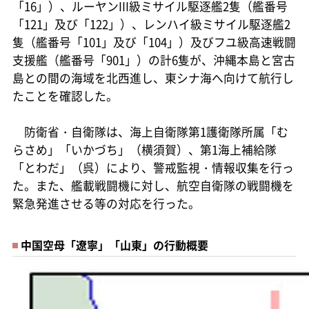
「16」）、ルーヤンIII級ミサイル駆逐艦2隻（艦番号
「121」及び「122」）、レンハイ級ミサイル駆逐艦2
隻（艦番号「101」及び「104」）及びフユ級高速戦闘
支援艦（艦番号「901」）の計6隻が、沖縄本島と宮古
島との間の海域を北西進し、東シナ海へ向けて航行し
たことを確認した。
防衛省・自衛隊は、海上自衛隊第1護衛隊所属「む
らさめ」「いかづち」（横須賀）、第1海上補給隊
「とわだ」（呉）により、警戒監視・情報収集を行っ
た。また、艦載戦闘機に対し、航空自衛隊の戦闘機を
緊急発進させる等の対応を行った。
中国空母「遼寧」「山東」の行動概要