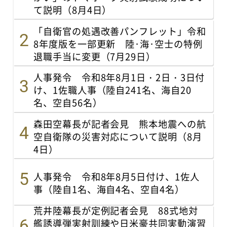
て説明（8月4日）
「自衛官の処遇改善パンフレット」令和
8年度版を一部更新 陸･海･空士の特例
退職手当に変更（7月29日）
人事発令 令和8年8月1日・2日・3日付
け、1佐職人事（陸自241名、海自20
名、空自56名）
森田空幕長が記者会見 熊本地震への航
空自衛隊の災害対応について説明（8月
4日）
人事発令 令和8年8月5日付け、1佐人
事（陸自1名、海自4名、空自4名）
荒井陸幕長が定例記者会見 88式地対
艦誘導弾実射訓練や日米豪共同実動演習