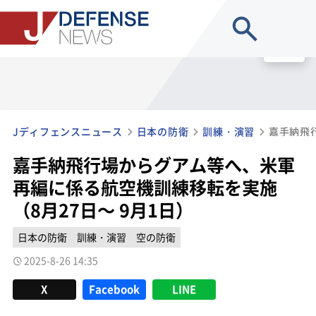
site search
MENU
Jディフェンスニュース
日本の防衛
訓練・演習
嘉手納飛行場からグアム等へ、米軍
再編に係る航空機訓練移転を実施
（8月27日～ 9月1日）
日本の防衛
訓練・演習
空の防衛
2025-8-26 14:35
X
Facebook
LINE