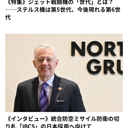
《特集》ジェット戦闘機の「世代」とは？
──ステルス機は第5世代、今後現れる第6世
代
《インタビュー》統合防空ミサイル防衛の切
り札「IBCS」の日本採用へ向けて