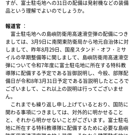
すが、富士駐屯地への31日の配備は発射機などの装備
品という理解でよいのでしょうか。
報道官
：
富士駐屯地への島嶼防衛用高速滑空弾の配備につき
ましては、3月9日に南関東防衛局から地元自治体に対
しまして、昨年8月29日、国産スタンド・オフ・ミサ
イルの早期整備等に関しまして、島嶼防衛用高速滑空
弾について令和7年度に富士駐屯地に所在する特科教
導隊に配備する予定である旨御説明し、今般、部隊配
備日が令和8年3月31日予定である旨説明したところで
ございまして、これ以上の説明は行ってございませ
ん。
これまでも繰り返し申し上げているとおり、国防に
関わる事項につきましては、対外的に明かせること
と、それから明かせないことがございます。富士駐屯
地に所在する特科教導隊に配備するために必要な島嶼