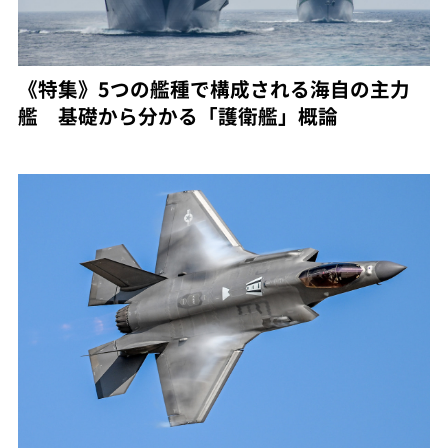
《特集》5つの艦種で構成される海自の主力
艦 基礎から分かる「護衛艦」概論