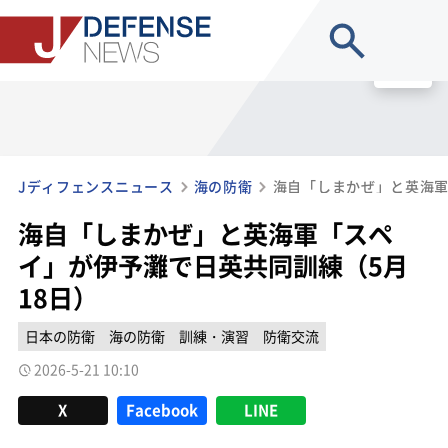
site search
MENU
Jディフェンスニュース
海の防衛
海自「しまかぜ」と英海軍「スペ
イ」が伊予灘で日英共同訓練（5月
18日）
日本の防衛
海の防衛
訓練・演習
防衛交流
2026-5-21 10:10
X
Facebook
LINE