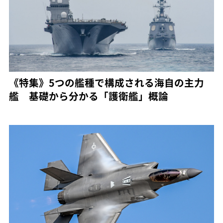
《特集》5つの艦種で構成される海自の主力
艦 基礎から分かる「護衛艦」概論