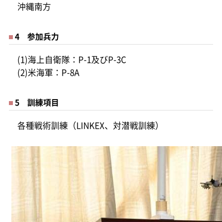
沖縄南方
4 参加兵力
(1)海上自衛隊：P-1及びP-3C
(2)米海軍：P-8A
5 訓練項目
各種戦術訓練（LINKEX、対潜戦訓練）