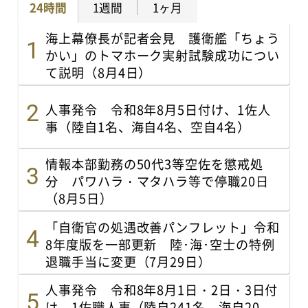
24時間
1週間
1ヶ月
海上幕僚長が記者会見 護衛艦「ちょう
かい」のトマホーク実射試験成功につい
て説明（8月4日）
人事発令 令和8年8月5日付け、1佐人
事（陸自1名、海自4名、空自4名）
情報本部勤務の50代3等空佐を懲戒処
分 パワハラ・マタハラ等で停職20日
（8月5日）
「自衛官の処遇改善パンフレット」令和
8年度版を一部更新 陸･海･空士の特例
退職手当に変更（7月29日）
人事発令 令和8年8月1日・2日・3日付
け、1佐職人事（陸自241名、海自20