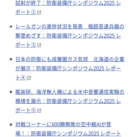
試射が終了：防衛装備庁シンポジウム2025 レ
ポート②
レールガンの進捗状況を発表 極超音速兵器の
撃墜めざす：防衛装備庁シンポジウム2025 レ
ポート③
日本の防衛にも成層圏ガス気球 北海道の企業
が展示：防衛装備庁シンポジウム2025 レポー
ト④
艦装研、海洋無人機による水中音響通信実験の
模様を展示：防衛装備庁シンポジウム2025 レ
ポート⑤
対戦コーナーに600勝無敗の空中戦AIが登
場！：防衛装備庁シンポジウム2025 レポート