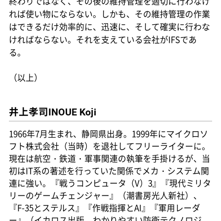
終わりではなく、その後の維持管理を適切に行わなけ
れば使い物にならない。しかも、その維持管理の作業
はできるだけ効率的に、迅速に、そして確実に行わな
ければならない。それを支えている会社がIFSであ
る。
（以上）
井上孝司
INOUE Koji
1966年7月生まれ、静岡県出身。1999年にマイクロソ
フト株式会社（当時）を退社してフリーライターに。
現在は航空・鉄道・軍事関連の執筆を手掛けるが、当
初はIT系の著述を行っていた関係でメカ・システム関
連に強い。『戦うコンピュータ（V）3』『現代ミリタ
リーのゲームチェンジャー』（潮書房光人新社）、
『F-35とステルス』『作戦指揮とAI』『軍用レーダ
ー』（イカロス出版、わかりやすい防衛テクノロジ