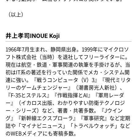
（以上）
井上孝司
INOUE Koji
1966年7月生まれ、静岡県出身。1999年にマイクロソ
フト株式会社（当時）を退社してフリーライターに。
現在は航空・鉄道・軍事関連の執筆を手掛けるが、当
初はIT系の著述を行っていた関係でメカ・システム関
連に強い。『戦うコンピュータ（V）3』『現代ミリタ
リーのゲームチェンジャー』（潮書房光人新社）、
『F-35とステルス』『作戦指揮とAI』『軍用レーダ
ー』（イカロス出版、わかりやすい防衛テクノロジ
ー・シリーズ）など、著書・共著多数。『Jウイン
グ』『新幹線エクスプローラ』『軍事研究』など定期
誌や「マイナビニュース」「トラベルウォッチ」など
のWEBメディアにも寄稿多数。