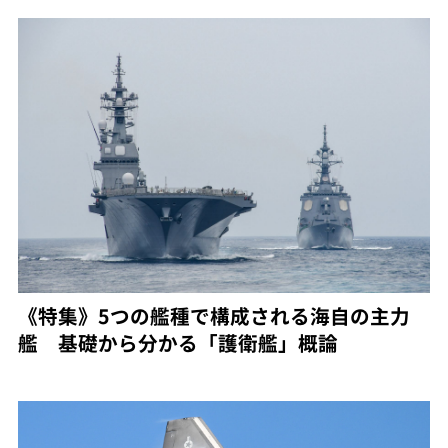
《特集》5つの艦種で構成される海自の主力
艦 基礎から分かる「護衛艦」概論