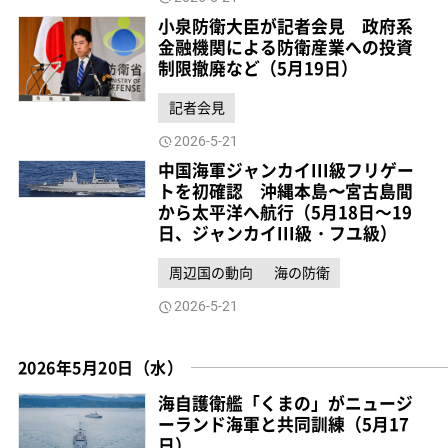
小泉防衛大臣が記者会見 政府系
金融機関による防衛産業への投資
制限撤廃など（5月19日）
記者会見
2026-5-21
中国海軍ジャンカイIII級フリゲー
トを初確認 沖縄本島〜宮古島間
から太平洋へ航行（5月18日～19
日、ジャンカイIII級・フユ級）
周辺国の動向
海の防衛
2026-5-21
2026年5月20日（水）
海自護衛艦「くまの」がニュージ
ーランド海軍と共同訓練（5月17
日）