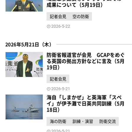
成果について（5月19日）
記者会見
空の防衛
2026-5-22
2026年5月21日（木）
防衛省報道官が会見 GCAPをめぐ
る英国の拠出方針などに言及（5月
19日）
記者会見
2026-5-21
海自「しまかぜ」と英海軍「スペ
イ」が伊予灘で日英共同訓練（5月
18日）
海の防衛
訓練・演習
防衛交流
2026-5-21