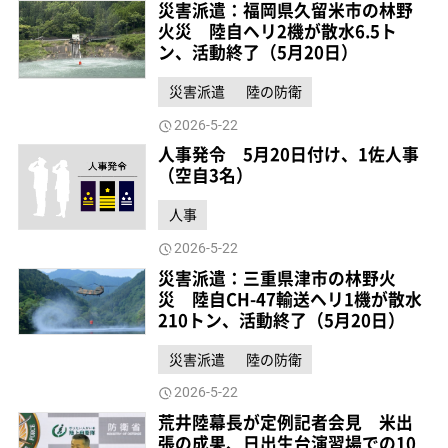
災害派遣：福岡県久留米市の林野
火災 陸自ヘリ2機が散水6.5ト
ン、活動終了（5月20日）
災害派遣
陸の防衛
2026-5-22
人事発令 5月20日付け、1佐人事
（空自3名）
人事
2026-5-22
災害派遣：三重県津市の林野火
災 陸自CH-47輸送ヘリ1機が散水
210トン、活動終了（5月20日）
災害派遣
陸の防衛
2026-5-22
荒井陸幕長が定例記者会見 米出
張の成果、日出生台演習場での10