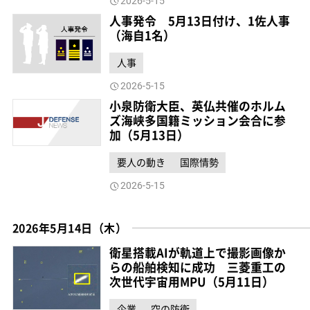
2026-5-15
人事発令 5月13日付け、1佐人事
（海自1名）
人事
2026-5-15
小泉防衛大臣、英仏共催のホルム
ズ海峡多国籍ミッション会合に参
加（5月13日）
要人の動き
国際情勢
2026-5-15
2026年5月14日（木）
衛星搭載AIが軌道上で撮影画像か
らの船舶検知に成功 三菱重工の
次世代宇宙用MPU（5月11日）
企業
空の防衛