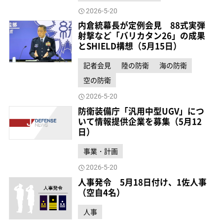
2026-5-20
内倉統幕長が定例会見 88式実弾
射撃など「バリカタン26」の成果
とSHIELD構想（5月15日）
記者会見
陸の防衛
海の防衛
空の防衛
2026-5-20
防衛装備庁「汎用中型UGV」につ
いて情報提供企業を募集（5月12
日）
事業・計画
2026-5-20
人事発令 5月18日付け、1佐人事
（空自4名）
人事