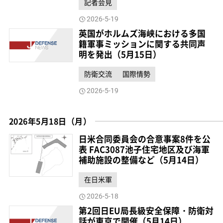
記者会見
2026-5-19
英国がホルムズ海峡における多国
籍軍事ミッションに関する共同声
明を発出（5月15日）
防衛交流
国際情勢
2026-5-19
2026年5月18日（月）
日米合同委員会の合意事案8件を公
表 FAC3087池子住宅地区及び海軍
補助施設の整備など（5月14日）
在日米軍
2026-5-18
第2回日EU局長級安全保障・防衛対
話が東京で開催（5月14日）