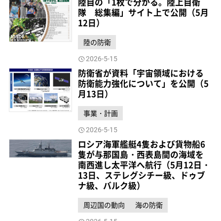
陸自の「1枚で分かる。陸上自衛
隊 総集編」サイト上で公開（5月
12日）
陸の防衛
2026-5-15
防衛省が資料「宇宙領域における
防衛能力強化について」を公開（5
月13日）
事業・計画
2026-5-15
ロシア海軍艦艇4隻および貨物船6
隻が与那国島・西表島間の海域を
南西進し太平洋へ航行（5月12日・
13日、ステレグシチー級、ドゥブ
ナ級、バルク級）
周辺国の動向
海の防衛