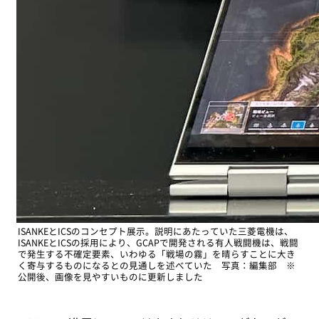
ISANKEとICSのコンセプト展示。説明にあたっていた三菱電機は、
ISANKEとICSの採用により、GCAPで開発される有人戦闘機は、戦闘
で発生する不確定要素、いわゆる「戦場の霧」を晴らすことに大き
く寄与するものになるとの見通しを述べていた 写真：編集部 ※
公開後、画像を見やすいものに更新しました