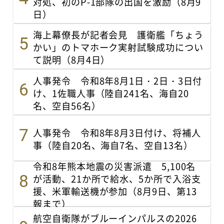
対処、初のP-1部隊の出国を激励（8月9
日）
海上幕僚長が記者会見 護衛艦「ちょう
かい」のトマホーク実射試験成功につい
て説明（8月4日）
人事発令 令和8年8月1日・2日・3日付
け、1佐職人事（陸自241名、海自20
名、空自56名）
人事発令 令和8年8月3日付け、将補人
事（陸自20名、海自7名、空自13名）
令和8年熊本地震の災害派遣 5,100名
が活動、21か所で給水、5か所で入浴支
援、米軍輸送機が参加（8月9日、第13
報まで）
航空自衛隊がブルーインパルスの2026