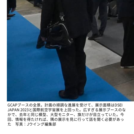
GCAPブースの全景。計画の順調な進展を受けて、展示面積はDSEI
JAPAN 2023と国際航空宇宙展を上回った。広すぎる展示ブースのな
かで、去年と同じ模型、大型モニター、旗だけが目立っていた。今
回、情報を得たければ、隅の展示を見に行って話を聞く必要があっ
た 写真：Jウイング編集部