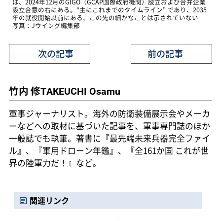
は、2024年12月のGIGO（GCAP国際政府機関）設立および合弁企業
設立合意の右にある。“主にこれまでのタイムライン” であり、2035
年の就役開始以前にある、この先の細かなことは示されていない
写真：Jウイング編集部
次の記事
前の記事
竹内 修
TAKEUCHI Osamu
軍事ジャーナリスト。海外の防衛装備展示会やメーカ
ーなどへの取材に基づいた記事を、軍事専門誌のほか
一般誌でも執筆。著書に『最先端未来兵器完全ファイ
ル』、『軍用ドローン年鑑』、『全161か国 これが世
界の陸軍力だ！』など。
関連リンク