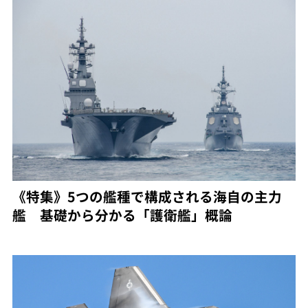
《特集》5つの艦種で構成される海自の主力
艦 基礎から分かる「護衛艦」概論