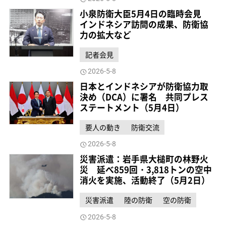
小泉防衛大臣5月4日の臨時会見
インドネシア訪問の成果、防衛協
力の拡大など
記者会見
2026-5-8
日本とインドネシアが防衛協力取
決め（DCA）に署名 共同プレス
ステートメント（5月4日）
要人の動き
防衛交流
2026-5-8
災害派遣：岩手県大槌町の林野火
災 延べ859回・3,818トンの空中
消火を実施、活動終了（5月2日）
災害派遣
陸の防衛
空の防衛
2026-5-8