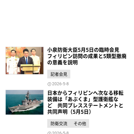
小泉防衛大臣5月5日の臨時会見
フィリピン訪問の成果と5類型撤廃
の意義を説明
記者会見
2026-5-8
日本からフィリピンへ次なる移転
装備は「あぶくま」型護衛艦な
ど 共同プレスステートメントと
共同声明（5月5日）
防衛交流
その他
2026-5-8