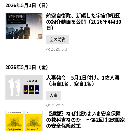
2026年5月3日（日）
航空自衛隊、新編した宇宙作戦団
の紹介動画を公開（2026年4月30
日）
空の防衛
2026-5-3
2026年5月1日（金）
人事発令 5月1日付け、1佐人事
（海自1名、空自1名）
人事
2026-5-1
《連載》なぜ北欧はいま安全保障
の教科書なのか
〜第2回 北欧国家
の安全保障政策