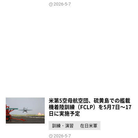
2026-5-7
米第5空母航空団、硫黄島での艦載
機着陸訓練（FCLP）を5月7日～17
日に実施予定
訓練・演習
在日米軍
2026-5-7