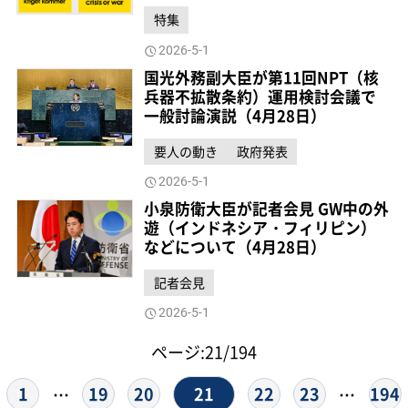
特集
2026-5-1
国光外務副大臣が第11回NPT（核
兵器不拡散条約）運用検討会議で
一般討論演説（4月28日）
要人の動き
政府発表
2026-5-1
小泉防衛大臣が記者会見 GW中の外
遊（インドネシア・フィリピン）
などについて（4月28日）
記者会見
2026-5-1
ページ:21/194
21
1
19
20
22
23
194
…
…