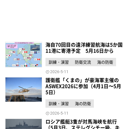
海自70回目の遠洋練習航海は5か国
11港に寄港予定 5月16日から
訓練・演習
防衛交流
海の防衛
2026-5-11
護衛艦「くまの」が豪海軍主催の
ASWEX2026に参加（4月1日〜5月
5日）
訓練・演習
海の防衛
2026-5-11
ロシア艦艇3隻が対馬海峡を航行
（5月3日、ステレグシチー級、キ