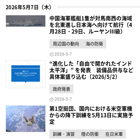
2026年5月7日（木）
中国海軍艦艇1隻が対馬南西の海域
を北東進し日本海へ向けて航行（4
月28日・29日、ルーヤンⅢ級）
周辺国の動向
海の防衛
2026-5-7
“進化した「自由で開かれたインド
太平洋」” を発表 装備品供与など
具体案盛り込む（2026/5/2）
政府発表
2026-5-7
第1空挺団、国内における米空軍機
からの降下訓練を5月13日に実施予
定
訓練・演習
陸の防衛
在日米軍