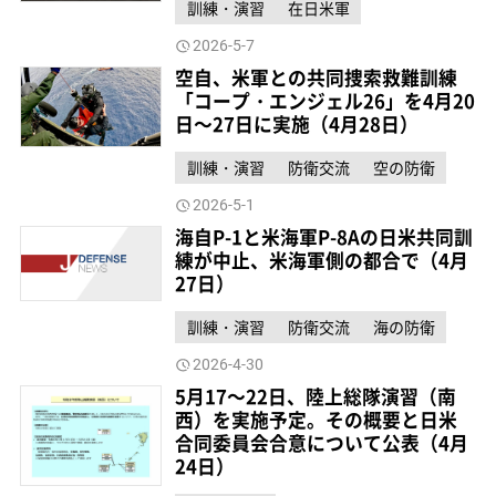
訓練・演習
在日米軍
2026-5-7
空自、米軍との共同捜索救難訓練
「コープ・エンジェル26」を4月20
日～27日に実施（4月28日）
訓練・演習
防衛交流
空の防衛
2026-5-1
海自P-1と米海軍P-8Aの日米共同訓
練が中止、米海軍側の都合で（4月
27日）
訓練・演習
防衛交流
海の防衛
2026-4-30
5月17～22日、陸上総隊演習（南
西）を実施予定。その概要と日米
合同委員会合意について公表（4月
24日）