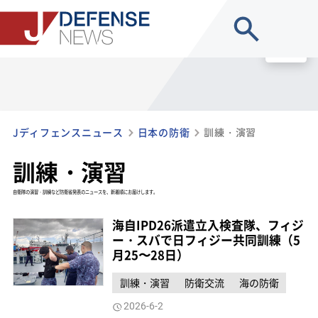
site search
MENU
Jディフェンスニュース
日本の防衛
訓練・演習
訓練・演習
自衛隊の演習・訓練など防衛省発表のニュースを、新着順にお届けします。
海自IPD26派遣立入検査隊、フィジ
ー・スバで日フィジー共同訓練（5
月25〜28日）
訓練・演習
防衛交流
海の防衛
2026-6-2