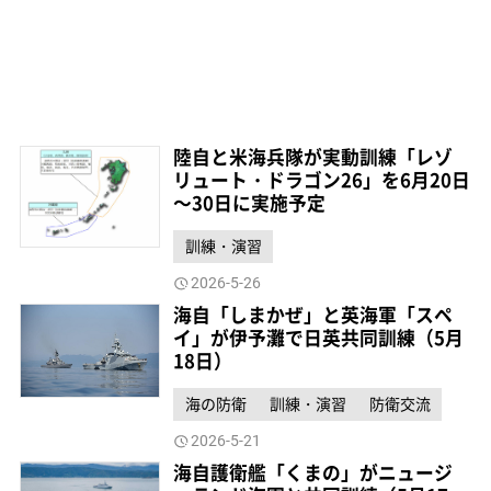
陸自と米海兵隊が実動訓練「レゾ
リュート・ドラゴン26」を6月20日
～30日に実施予定
訓練・演習
2026-5-26
海自「しまかぜ」と英海軍「スペ
イ」が伊予灘で日英共同訓練（5月
18日）
海の防衛
訓練・演習
防衛交流
2026-5-21
海自護衛艦「くまの」がニュージ