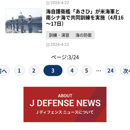
2026-4-22
海自護衛艦「あさひ」が米海軍と
南シナ海で共同訓練を実施（4月16
～17日）
訓練・演習
海の防衛
2026-4-22
ページ:3/24
3
1
2
4
5
24
…
前へ
次