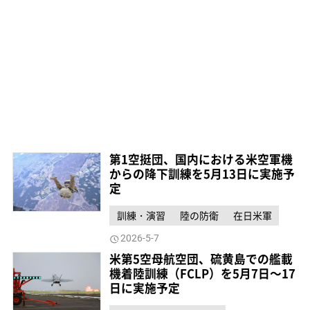
第1空挺団、国内における米空軍機
からの降下訓練を5月13日に実施予
定
訓練・演習
陸の防衛
在日米軍
2026-5-7
米第5空母航空団、硫黄島での艦載
機着陸訓練（FCLP）を5月7日～17
日に実施予定