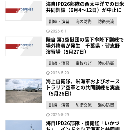
海自IPD26部隊の西太平洋での日米
共同訓練（6月4～12日）が中止に
訓練・演習
海の防衛
防衛交流
2026-6-1
陸自 第1空挺団の落下傘降下訓練で
場外降着が発生 千葉県・習志野
演習場（5月27日）
訓練・演習
事故など
陸の防衛
2026-5-29
海上自衛隊、米海軍およびオース
トラリア空軍との共同訓練を実施
（5月26日）
訓練・演習
防衛交流
海の防衛
2026-5-29
海自IPD26部隊・護衛艦「いかづ
ち」、インドネシア海軍と共同訓