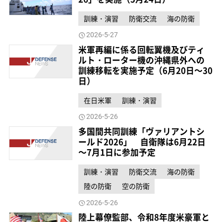
訓練・演習
防衛交流
海の防衛
2026-5-27
米軍再編に係る回転翼機及びティ
ルト・ローター機の沖縄県外への
訓練移転を実施予定（6月20日～30
日）
在日米軍
訓練・演習
2026-5-26
多国間共同訓練「ヴァリアントシ
ールド2026」 自衛隊は6月22日
～7月1日に参加予定
訓練・演習
防衛交流
海の防衛
陸の防衛
空の防衛
2026-5-26
陸上幕僚監部、令和8年度米豪軍と