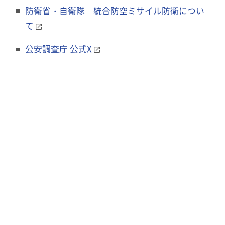
防衛省・自衛隊｜統合防空ミサイル防衛につい
て
公安調査庁 公式X