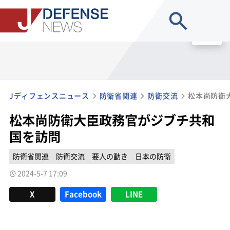
site search
MENU
Jディフェンスニュース
防衛省関連
防衛交流
松本尚防衛
松本尚防衛大臣政務官がジブチ共和
国を訪問
防衛省関連
防衛交流
要人の動き
日本の防衛
2024-5-7 17:09
X
Facebook
LINE