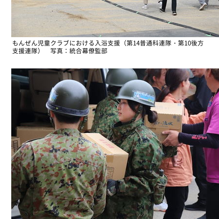
もんぜん児童クラブにおける入浴支援（第14普通科連隊・第10後方
支援連隊） 写真：統合幕僚監部