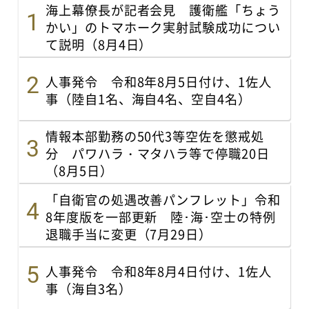
海上幕僚長が記者会見 護衛艦「ちょう
かい」のトマホーク実射試験成功につい
て説明（8月4日）
人事発令 令和8年8月5日付け、1佐人
事（陸自1名、海自4名、空自4名）
情報本部勤務の50代3等空佐を懲戒処
分 パワハラ・マタハラ等で停職20日
（8月5日）
「自衛官の処遇改善パンフレット」令和
8年度版を一部更新 陸･海･空士の特例
退職手当に変更（7月29日）
人事発令 令和8年8月4日付け、1佐人
事（海自3名）