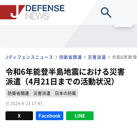
site search
MENU
Jディフェンスニュース
防衛省関連
災害派遣
令和6年能登半島地震における災害
派遣（4月21日までの活動状況）
防衛省関連
災害派遣
日本の防衛
2024-4-22 17:47
X
Facebook
LINE