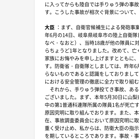
に入ってからも陸自では手りゅう弾の事故
す。こうした事故が相次ぐ背景について、
大臣
：まず、自衛官候補生による発砲事案
年6月の14日、岐阜県岐阜市の陸上自衛
なべ・なおと）、当時18歳が他の隊員に
らちょうど1年となりました。改めて、亡
家族にお悔やみを申し上げますとともに、
す。防衛省・自衛隊としましては、昨年6
らないものであると認識をしておりまして
における安全管理の徹底に全力で取り組む
それから、手りゅう弾投てき事故、あるい
ございました。まず、本年5月30日に山
中の第1普通科連隊所属の隊員1名が死亡
原因究明に取り組んでおります。また、本年
在、事故調査委員会において原因究明に取
重く受け止め、私からは、防衛大臣の指示
を期しているところであります。事故・事