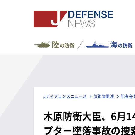
陸
海
の防衛
の防衛
Jディフェンスニュース
防衛省関連
記者会
木原防衛大臣、6月1
プター墜落事故の捜