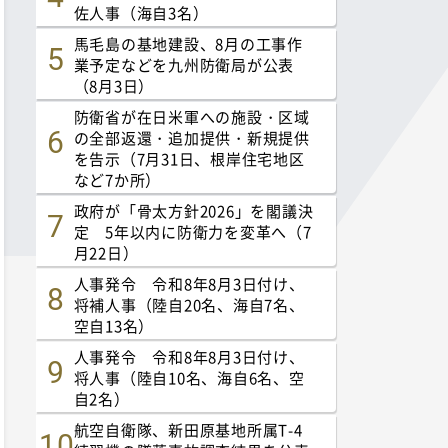
佐人事（海自3名）
馬毛島の基地建設、8月の工事作
業予定などを九州防衛局が公表
（8月3日）
防衛省が在日米軍への施設・区域
の全部返還・追加提供・新規提供
を告示（7月31日、根岸住宅地区
など7か所）
政府が「骨太方針2026」を閣議決
定 5年以内に防衛力を変革へ（7
月22日）
人事発令 令和8年8月3日付け、
将補人事（陸自20名、海自7名、
空自13名）
人事発令 令和8年8月3日付け、
将人事（陸自10名、海自6名、空
自2名）
航空自衛隊、新田原基地所属T-4