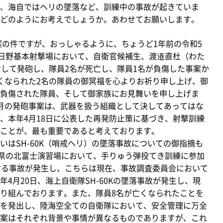
、海自ではヘリの墜落など、訓練中の事故が起きていま
どのようにお考えでしょうか。あわせてお願いします。
の件ですが、おっしゃるように、ちょうど1年前の令和5
隊日野基本射撃場において、自衛官候補生、渡邉直杜（わた
対して発砲し、隊員2名が死亡し、隊員1名が負傷した事案か
くなられた2名の隊員の御冥福を心よりお祈り申し上げ、御
負傷された隊員、そして御家族にお見舞いを申し上げま
月の発砲事案は、武器を扱う組織として決してあってはな
、本年4月18日に公表した再発防止策に基づき、射撃訓練
ことが、最も重要であると考えております。
はSH-60K（哨戒ヘリ）の墜落事故についての御指摘も
梨県の北富士演習場において、手りゅう弾投てき訓練に参加
する事故が発生し、こちらは現在、事故調査委員会において
4月20日、海上自衛隊SH-60Kの墜落事故が発生し、現
り組んでおります。また、隊員8名が亡くなられたことを
を発出し、陸海空全ての自衛隊において、安全管理に万全
案はそれぞれ背景や事情が異なるものでありますが、これ