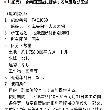
別紙第7 合衆国軍隊に提供する施設及び区域
（追加提供）
1 施設番号 FAC1069
2 施設名 別海矢臼別大演習場
3 所在地名 北海道野付郡別海町
4 所有関係 国有
5 区分・数量
土地 約1,758,000平方メートル
水域 なし
建物 なし
工作物 囲障等
6 返還年月日 なし
7 使用条件
目的 訓練施設として追加提供する。
使用期間 令和6年7月10日から同月31日までの間
条件等 航空自衛隊計根別着陸場の施設の一部を、
地位協定第2条第4項（b）の適用ある施設及び区域と