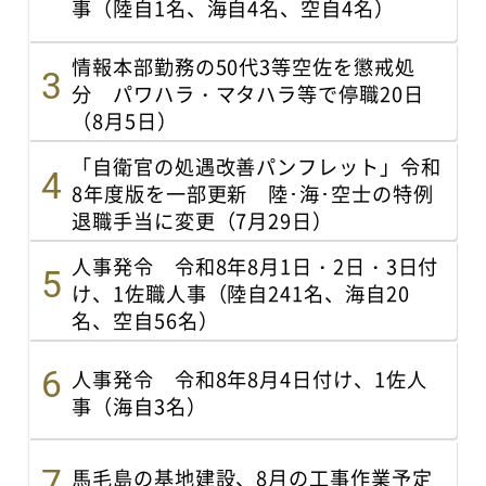
事（陸自1名、海自4名、空自4名）
情報本部勤務の50代3等空佐を懲戒処
分 パワハラ・マタハラ等で停職20日
（8月5日）
「自衛官の処遇改善パンフレット」令和
8年度版を一部更新 陸･海･空士の特例
退職手当に変更（7月29日）
人事発令 令和8年8月1日・2日・3日付
け、1佐職人事（陸自241名、海自20
名、空自56名）
人事発令 令和8年8月4日付け、1佐人
事（海自3名）
馬毛島の基地建設、8月の工事作業予定