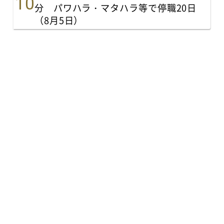
分 パワハラ・マタハラ等で停職20日
（8月5日）