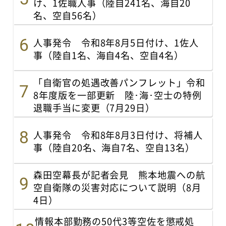
け、1佐職人事（陸自241名、海自20
名、空自56名）
人事発令 令和8年8月5日付け、1佐人
事（陸自1名、海自4名、空自4名）
「自衛官の処遇改善パンフレット」令和
8年度版を一部更新 陸･海･空士の特例
退職手当に変更（7月29日）
人事発令 令和8年8月3日付け、将補人
事（陸自20名、海自7名、空自13名）
森田空幕長が記者会見 熊本地震への航
空自衛隊の災害対応について説明（8月
4日）
情報本部勤務の50代3等空佐を懲戒処