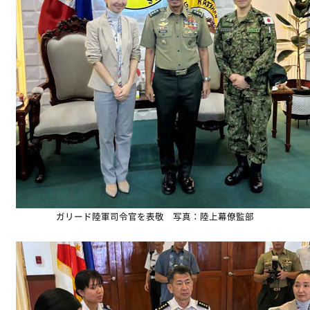
ガリード陸軍司令官を表敬 写真：陸上幕僚監部