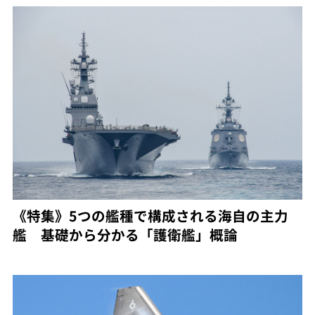
《特集》5つの艦種で構成される海自の主力
艦 基礎から分かる「護衛艦」概論