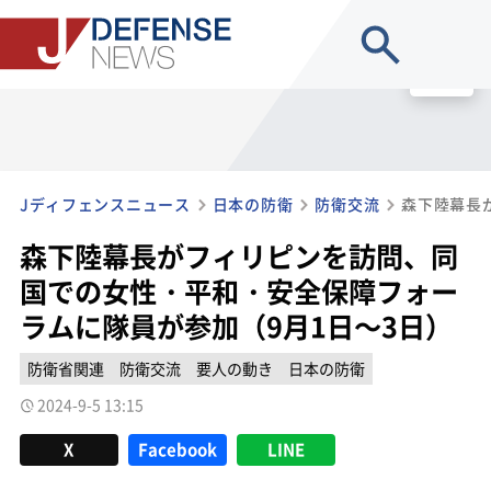
site search
MENU
Jディフェンスニュース
日本の防衛
防衛交流
森下陸幕長がフィリピンを訪問、同
国での女性・平和・安全保障フォー
ラムに隊員が参加（9月1日～3日）
防衛省関連
防衛交流
要人の動き
日本の防衛
2024-9-5 13:15
X
Facebook
LINE