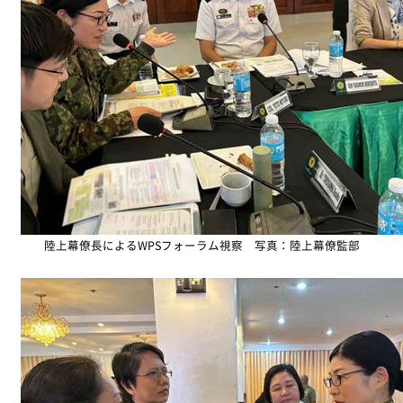
陸上幕僚長によるWPSフォーラム視察 写真：陸上幕僚監部