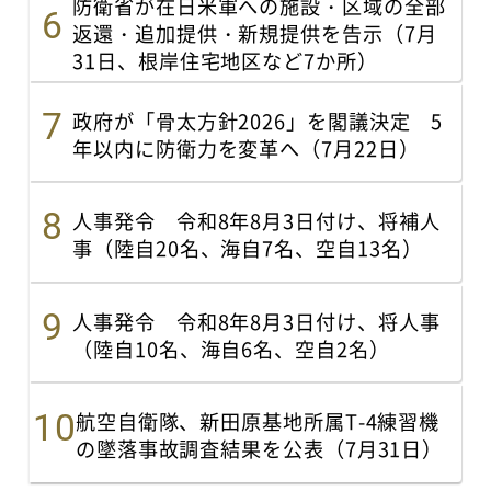
防衛省が在日米軍への施設・区域の全部
返還・追加提供・新規提供を告示（7月
31日、根岸住宅地区など7か所）
政府が「骨太方針2026」を閣議決定 5
年以内に防衛力を変革へ（7月22日）
人事発令 令和8年8月3日付け、将補人
事（陸自20名、海自7名、空自13名）
人事発令 令和8年8月3日付け、将人事
（陸自10名、海自6名、空自2名）
航空自衛隊、新田原基地所属T-4練習機
の墜落事故調査結果を公表（7月31日）