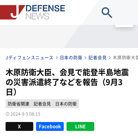
site search
MENU
Jディフェンスニュース
日本の防衛
記者会見
木原防衛大臣、会見で能登半島地震
の災害派遣終了などを報告（9月3
日）
防衛省関連
記者会見
日本の防衛
2024-9-5 08:15
X
Facebook
LINE