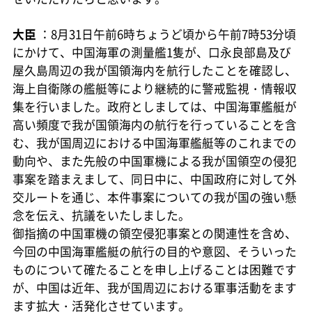
大臣
：8月31日午前6時ちょうど頃から午前7時53分頃
にかけて、中国海軍の測量艦1隻が、口永良部島及び
屋久島周辺の我が国領海内を航行したことを確認し、
海上自衛隊の艦艇等により継続的に警戒監視・情報収
集を行いました。政府としましては、中国海軍艦艇が
高い頻度で我が国領海内の航行を行っていることを含
む、我が国周辺における中国海軍艦艇等のこれまでの
動向や、また先般の中国軍機による我が国領空の侵犯
事案を踏まえまして、同日中に、中国政府に対して外
交ルートを通じ、本件事案についての我が国の強い懸
念を伝え、抗議をいたしました。
御指摘の中国軍機の領空侵犯事案との関連性を含め、
今回の中国海軍艦艇の航行の目的や意図、そういった
ものについて確たることを申し上げることは困難です
が、中国は近年、我が国周辺における軍事活動をます
ます拡大・活発化させています。