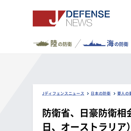
陸
海
の防衛
の防衛
Jディフェンスニュース
日本の防衛
要人の
防衛省、日豪防衛相
日、オーストラリア