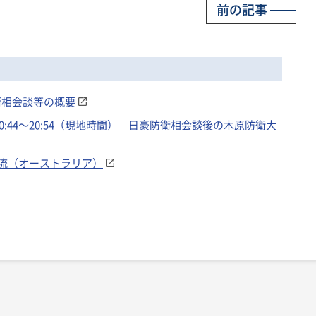
前の記事
防衛相会談等の概要
0:44～20:54（現地時間）｜日豪防衛相会談後の木原防衛大
流（オーストラリア）