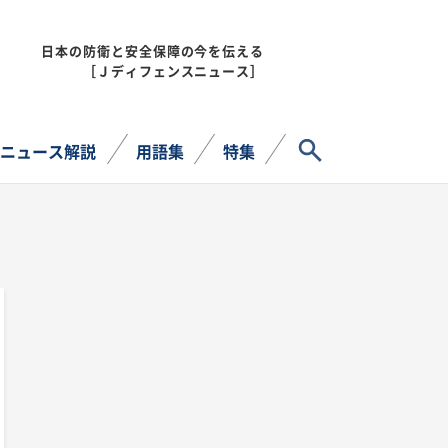
日本の防衛と安全保障の今を伝える
MENU
［Ｊディフェンスニュース］
サイト内検索
ニュース解説
用語集
特集