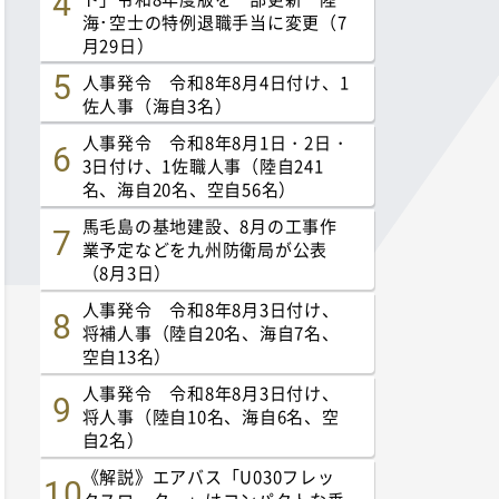
海･空士の特例退職手当に変更（7
月29日）
人事発令 令和8年8月4日付け、1
佐人事（海自3名）
人事発令 令和8年8月1日・2日・
3日付け、1佐職人事（陸自241
名、海自20名、空自56名）
馬毛島の基地建設、8月の工事作
業予定などを九州防衛局が公表
（8月3日）
人事発令 令和8年8月3日付け、
将補人事（陸自20名、海自7名、
空自13名）
人事発令 令和8年8月3日付け、
将人事（陸自10名、海自6名、空
自2名）
《解説》エアバス「U030フレッ