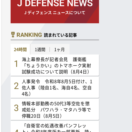
RANKING
読まれている記事
24時間
1週間
1ヶ月
海上幕僚長が記者会見 護衛艦
「ちょうかい」のトマホーク実射
試験成功について説明（8月4日）
人事発令 令和8年8月5日付け、1
佐人事（陸自1名、海自4名、空自
4名）
情報本部勤務の50代3等空佐を懲
戒処分 パワハラ・マタハラ等で
停職20日（8月5日）
「自衛官の処遇改善パンフレッ
ト」令和8年度版を一部更新 陸･