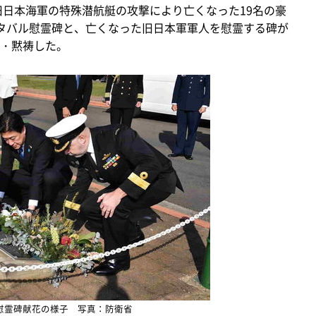
旧日本海軍の特殊潜航艇の攻撃により亡くなった19名の豪
タバル慰霊碑と、亡くなった旧日本軍軍人を慰霊する碑が
・黙祷した。
慰霊碑献花の様子 写真：防衛省