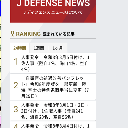
RANKING
読まれている記事
24時間
1週間
1ヶ月
人事発令 令和8年8月5日付け、1
佐人事（陸自1名、海自4名、空自
4名）
「自衛官の処遇改善パンフレッ
ト」令和8年度版を一部更新 陸･
海･空士の特例退職手当に変更（7
月29日）
人事発令 令和8年8月1日・2日・
3日付け、1佐職人事（陸自241
名、海自20名、空自56名）
人事発令 令和8年8月4日付け、1