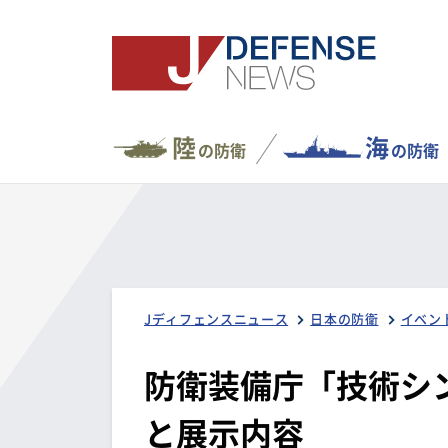
陸
海
の防衛
の防衛
Jディフェンスニュース
日本の防衛
イベン
防衛装備庁「技術シン
と展示内容