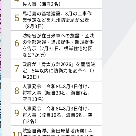
佐人事（海自3名）
馬毛島の基地建設、8月の工事作
業予定などを九州防衛局が公表
（8月3日）
防衛省が在日米軍への施設・区域
の全部返還・追加提供・新規提供
を告示（7月31日、根岸住宅地区
など7か所）
政府が「骨太方針2026」を閣議決
定 5年以内に防衛力を変革へ（7
月22日）
人事発令 令和8年8月3日付け、
将補人事（陸自20名、海自7名、
空自13名）
人事発令 令和8年8月3日付け、
将人事（陸自10名、海自6名、空
自2名）
航空自衛隊、新田原基地所属T-4