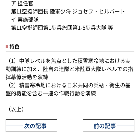
ア 担任官
第11空挺師団長 陸軍少将 ジョセフ・ヒルバート
イ 実施部隊
第11空挺師団第1歩兵旅団第1-5歩兵大隊 等
特色
（1）中隊レベルを焦点とした積雪寒冷地における実
動訓練に加え、陸自の連隊と米陸軍大隊レベルでの指
揮幕僚活動を演練
（2）積雪寒冷地における日米共同の兵站・衛生の基
盤的機能を含む一連の作戦行動を演練
（以上）
次の記事
前の記事