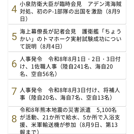
小泉防衛大臣が臨時会見 アデン湾海賊
対処、初のP-1部隊の出国を激励（8月9
日）
海上幕僚長が記者会見 護衛艦「ちょう
かい」のトマホーク実射試験成功につい
て説明（8月4日）
人事発令 令和8年8月1日・2日・3日付
け、1佐職人事（陸自241名、海自20
名、空自56名）
人事発令 令和8年8月3日付け、将補人
事（陸自20名、海自7名、空自13名）
令和8年熊本地震の災害派遣 5,100名
が活動、21か所で給水、5か所で入浴支
援、米軍輸送機が参加（8月9日、第13
報まで）