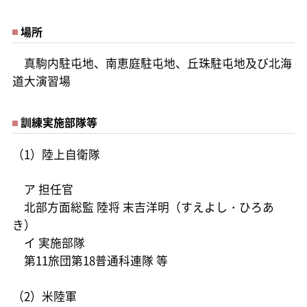
場所
真駒内駐屯地、南恵庭駐屯地、丘珠駐屯地及び北海
道大演習場
訓練実施部隊等
（1）陸上自衛隊
ア 担任官
北部方面総監 陸将 末吉洋明（すえよし・ひろあ
き）
イ 実施部隊
第11旅団第18普通科連隊 等
（2）米陸軍