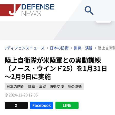
site search
MENU
Jディフェンスニュース
日本の防衛
訓練・演習
陸上自衛隊が米陸軍との実動訓練
（ノース・ウインド25）を1月31日
～2月9日に実施
日本の防衛
訓練・演習
防衛交流
陸の防衛
2024-12-20 12:36
X
Facebook
LINE