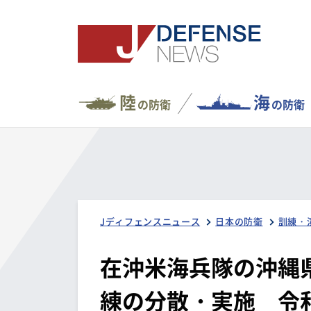
陸
海
の防衛
の防衛
Jディフェンスニュース
日本の防衛
訓練・
在沖米海兵隊の沖縄県
練の分散・実施 令