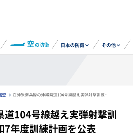
空
の防衛
日本の防衛
その他
演習
在沖米海兵隊の沖縄県道104号線越え実弾射撃訓練の分散・実施 令和7年度訓練計画を公表
道104号線越え実弾射撃訓
和7年度訓練計画を公表