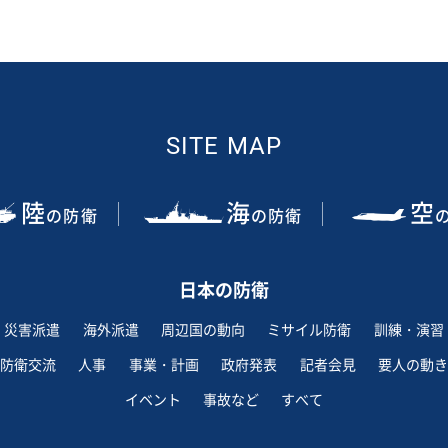
SITE MAP
陸
海
空
の防衛
の防衛
日本の防衛
災害派遣
海外派遣
周辺国の動向
ミサイル防衛
訓練・演習
防衛交流
人事
事業・計画
政府発表
記者会見
要人の動き
イベント
事故など
すべて