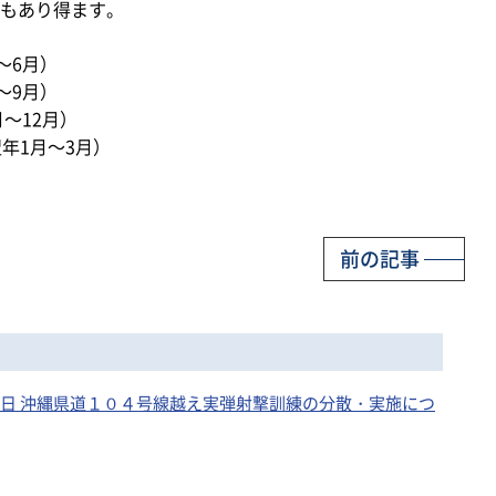
もあり得ます。
～6月）
～9月）
～12月）
年1月～3月）
前の記事
14日 沖縄県道１０４号線越え実弾射撃訓練の分散・実施につ