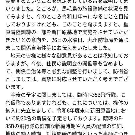
実施するということを想定をしている旨を説明してま
いりました。ところが、馬毛島の施設整備の状況を見
てみますと、今のところ令和11年末になることを目指
しておりますけれども、このことを踏まえますと、垂
直着陸訓練の一部を新田原基地で実施をさせていただ
きたいとの意向を、26日の水曜日、九州防衛局を通じ
まして関係自治体等にお伝えをいたしました。
地元の皆様に様々な御意見があることは承知してお
りますが、今後、住民の説明会の開催等も含めまし
て、関係自治体等と必要な調整を行いまして、防衛省
としましては、真摯に対応させていただく考えでござ
います。
今後の予定に関しましては、臨時F-35B飛行隊、こ
れ仮称でありますけれども、これについては、機体の
納入に先立ちまして、令和6年度末に新田原基地にお
いて約20名の新編を予定をしております。臨時のF-
35Bの飛行隊の詳細な新編時期や人員の配置の詳細、
機体の納入時期、訓練開始の時期といった事柄につき