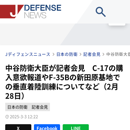
site search
MENU
Jディフェンスニュース
日本の防衛
記者会見
中谷防衛大臣が記者会見 C-17の購
入意欲報道やF-35Bの新田原基地で
の垂直着陸訓練についてなど（2月
28日）
日本の防衛
記者会見
2025-3-3 12:22
X
Facebook
LINE