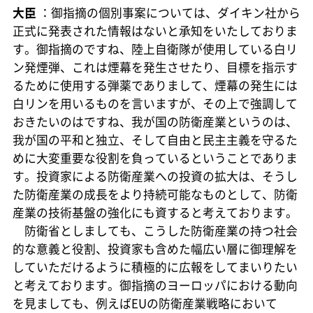
大臣
：御指摘の個別事案については、ダイキン社から
正式に発表された情報はないと承知をいたしておりま
す。御指摘のですね、陸上自衛隊が使用している白リ
ン発煙弾、これは煙幕を発生させたり、目標を指示す
るために使用する弾薬でありまして、煙幕の発生には
白リンを用いるものを言いますが、その上で強調して
おきたいのはですね、我が国の防衛産業というのは、
我が国の平和と独立、そして自由と民主主義を守るた
めに大変重要な役割を負っているということでありま
す。投資家による防衛産業への投資の拡大は、そうし
た防衛産業の成長をより持続可能なものとして、防衛
産業の技術基盤の強化にも資すると考えております。
防衛省としましても、こうした防衛産業の持つ社会
的な意義と役割、投資家も含めた幅広い層に御理解を
していただけるように積極的に広報をしてまいりたい
と考えております。御指摘のヨーロッパにおける動向
を見ましても、例えばEUの防衛産業戦略において