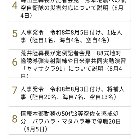
空自衛隊の災害対応について説明（8月
4日）
人事発令 令和8年8月5日付け、1佐人
事（陸自1名、海自4名、空自4名）
荒井陸幕長が定例記者会見 88式地対
艦誘導弾実射訓練や日米豪共同実動演習
「ヤマサクラ91」について説明（8月4
日）
人事発令 令和8年8月3日付け、将補人
事（陸自20名、海自7名、空自13名）
情報本部勤務の50代3等空佐を懲戒処
分 パワハラ・マタハラ等で停職20日
（8月5日）