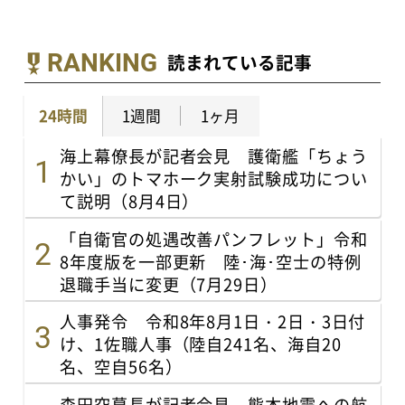
RANKING
読まれている記事
24時間
1週間
1ヶ月
海上幕僚長が記者会見 護衛艦「ちょう
かい」のトマホーク実射試験成功につい
て説明（8月4日）
「自衛官の処遇改善パンフレット」令和
8年度版を一部更新 陸･海･空士の特例
退職手当に変更（7月29日）
人事発令 令和8年8月1日・2日・3日付
け、1佐職人事（陸自241名、海自20
名、空自56名）
森田空幕長が記者会見 熊本地震への航