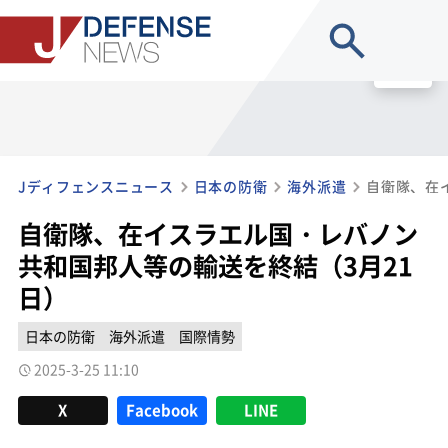
site search
MENU
Jディフェンスニュース
日本の防衛
海外派遣
自衛隊、在イスラエル国・レバノン
共和国邦人等の輸送を終結（3月21
日）
日本の防衛
海外派遣
国際情勢
2025-3-25 11:10
X
Facebook
LINE