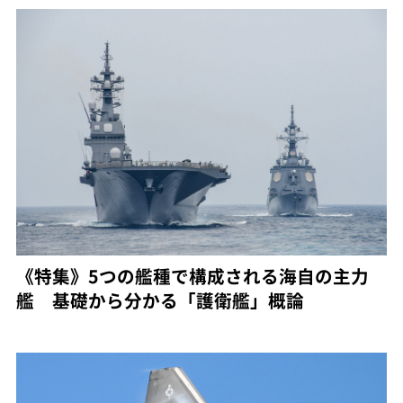
《特集》5つの艦種で構成される海自の主力
艦 基礎から分かる「護衛艦」概論