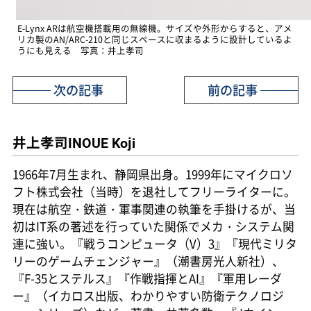
E-Lynx ARは航空機搭載用の無線機。サイズや外形からすると、アメ
リカ製のAN/ARC-210と同じスペースに収まるように設計しているよ
うにも見える 写真：井上孝司
次の記事
前の記事
井上孝司
INOUE Koji
1966年7月生まれ、静岡県出身。1999年にマイクロソ
フト株式会社（当時）を退社してフリーライターに。
現在は航空・鉄道・軍事関連の執筆を手掛けるが、当
初はIT系の著述を行っていた関係でメカ・システム関
連に強い。『戦うコンピュータ（V）3』『現代ミリタ
リーのゲームチェンジャー』（潮書房光人新社）、
『F-35とステルス』『作戦指揮とAI』『軍用レーダ
ー』（イカロス出版、わかりやすい防衛テクノロジ