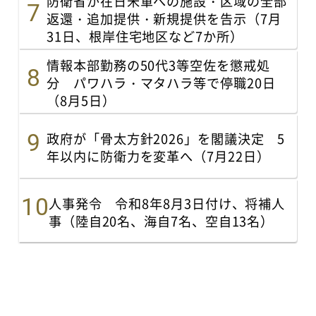
防衛省が在日米軍への施設・区域の全部
返還・追加提供・新規提供を告示（7月
31日、根岸住宅地区など7か所）
情報本部勤務の50代3等空佐を懲戒処
分 パワハラ・マタハラ等で停職20日
（8月5日）
政府が「骨太方針2026」を閣議決定 5
年以内に防衛力を変革へ（7月22日）
人事発令 令和8年8月3日付け、将補人
事（陸自20名、海自7名、空自13名）