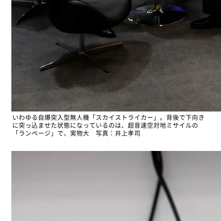
いわゆる自爆突入型無人機「スカイストライカー」。背後で下向き
に突っ込ませた状態になっているのは、超音速空対地ミサイルの
「ランページ」で、実物大 写真：井上孝司