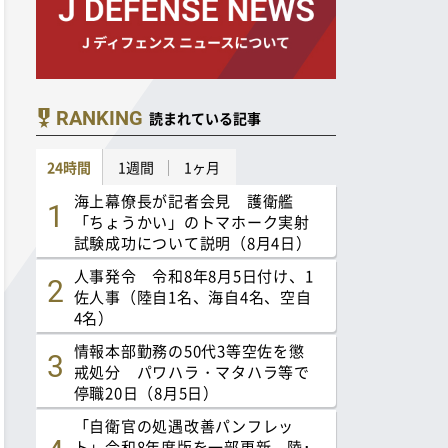
RANKING
読まれている記事
24時間
1週間
1ヶ月
海上幕僚長が記者会見 護衛艦
「ちょうかい」のトマホーク実射
試験成功について説明（8月4日）
人事発令 令和8年8月5日付け、1
佐人事（陸自1名、海自4名、空自
4名）
情報本部勤務の50代3等空佐を懲
戒処分 パワハラ・マタハラ等で
停職20日（8月5日）
「自衛官の処遇改善パンフレッ
ト」令和8年度版を一部更新 陸･