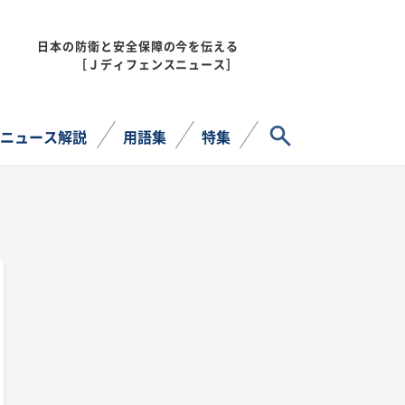
日本の防衛と安全保障の今を伝える
MENU
［Ｊディフェンスニュース］
サイト内検索
ニュース解説
用語集
特集