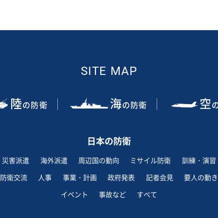
SITE MAP
陸
海
空
の防衛
の防衛
日本の防衛
災害派遣
海外派遣
周辺国の動向
ミサイル防衛
訓練・演習
防衛交流
人事
事業・計画
政府発表
記者会見
要人の動き
イベント
事故など
すべて