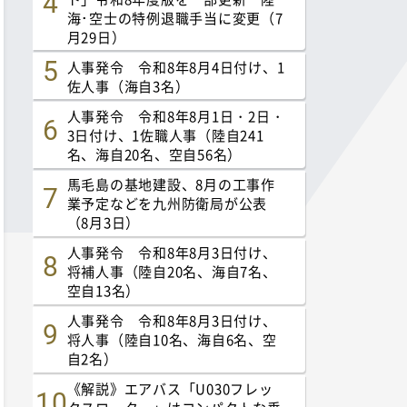
海･空士の特例退職手当に変更（7
月29日）
人事発令 令和8年8月4日付け、1
佐人事（海自3名）
人事発令 令和8年8月1日・2日・
3日付け、1佐職人事（陸自241
名、海自20名、空自56名）
馬毛島の基地建設、8月の工事作
業予定などを九州防衛局が公表
（8月3日）
人事発令 令和8年8月3日付け、
将補人事（陸自20名、海自7名、
空自13名）
人事発令 令和8年8月3日付け、
将人事（陸自10名、海自6名、空
自2名）
《解説》エアバス「U030フレッ