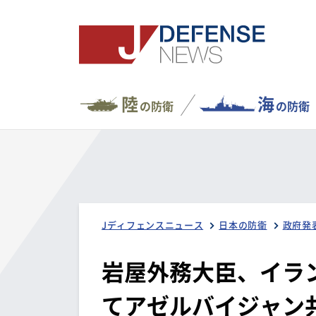
陸
海
の防衛
の防衛
Jディフェンスニュース
日本の防衛
政府発
岩屋外務大臣、イラ
てアゼルバイジャン共