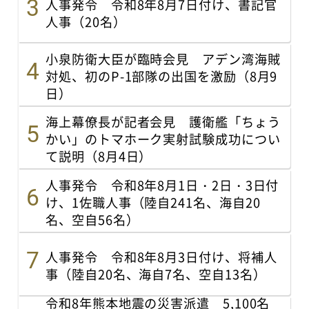
人事発令 令和8年8月7日付け、書記官
人事（20名）
小泉防衛大臣が臨時会見 アデン湾海賊
対処、初のP-1部隊の出国を激励（8月9
日）
海上幕僚長が記者会見 護衛艦「ちょう
かい」のトマホーク実射試験成功につい
て説明（8月4日）
人事発令 令和8年8月1日・2日・3日付
け、1佐職人事（陸自241名、海自20
名、空自56名）
人事発令 令和8年8月3日付け、将補人
事（陸自20名、海自7名、空自13名）
令和8年熊本地震の災害派遣 5,100名