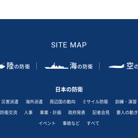
SITE MAP
陸
海
空
の防衛
の防衛
日本の防衛
災害派遣
海外派遣
周辺国の動向
ミサイル防衛
訓練・演習
防衛交流
人事
事業・計画
政府発表
記者会見
要人の動き
イベント
事故など
すべて