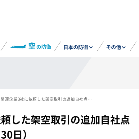
空
の防衛
日本の防衛
その他
防衛関連企業3社に依頼した架空取引の追加自社点検について公表（7月30日）
依頼した架空取引の追加自社点
30日）