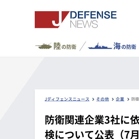
陸
海
の防衛
の防衛
Jディフェンスニュース
その他
企業
防衛関連企業3社に
検について公表（7月