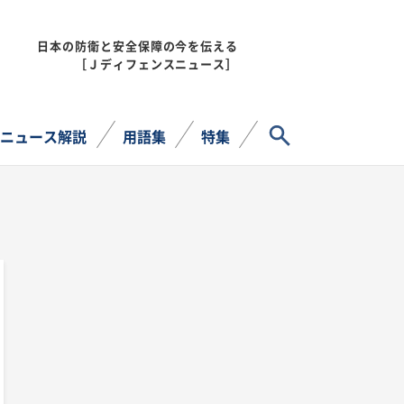
日本の防衛と安全保障の今を伝える
MENU
［Ｊディフェンスニュース］
サイト内検索
ニュース解説
用語集
特集