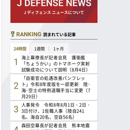
RANKING
読まれている記事
24時間
1週間
1ヶ月
海上幕僚長が記者会見 護衛艦
「ちょうかい」のトマホーク実射
試験成功について説明（8月4日）
「自衛官の処遇改善パンフレッ
ト」令和8年度版を一部更新 陸･
海･空士の特例退職手当に変更（7
月29日）
人事発令 令和8年8月1日・2日・
3日付け、1佐職人事（陸自241
名、海自20名、空自56名）
森田空幕長が記者会見 熊本地震