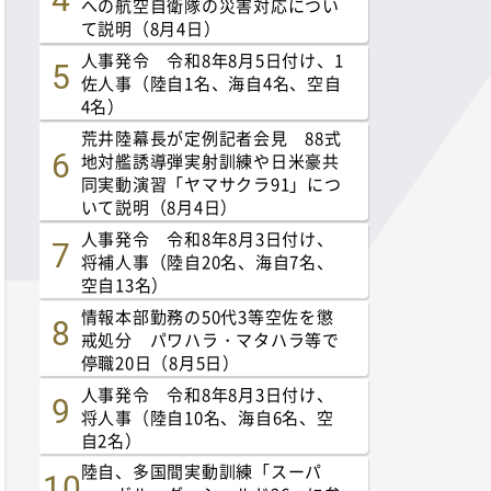
への航空自衛隊の災害対応につい
て説明（8月4日）
人事発令 令和8年8月5日付け、1
佐人事（陸自1名、海自4名、空自
4名）
荒井陸幕長が定例記者会見 88式
地対艦誘導弾実射訓練や日米豪共
同実動演習「ヤマサクラ91」につ
いて説明（8月4日）
人事発令 令和8年8月3日付け、
将補人事（陸自20名、海自7名、
空自13名）
情報本部勤務の50代3等空佐を懲
戒処分 パワハラ・マタハラ等で
停職20日（8月5日）
人事発令 令和8年8月3日付け、
将人事（陸自10名、海自6名、空
自2名）
陸自、多国間実動訓練「スーパ