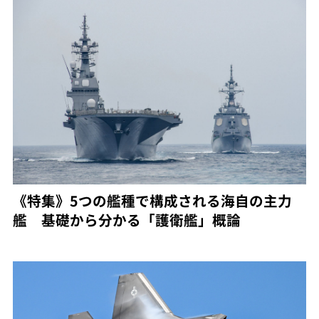
《特集》5つの艦種で構成される海自の主力
艦 基礎から分かる「護衛艦」概論