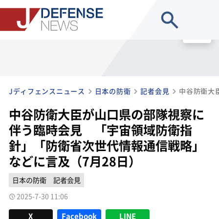
site search
MENU
Jディフェンスニュース
日本の防衛
記者会見
中谷防衛大臣が山口県の部隊視察に
伴う臨時会見 「宇宙領域防衛指
針」「防衛省次世代情報通信戦略」
などに言及（7月28日）
日本の防衛
記者会見
2025-7-30 11:06
X
Facebook
LINE