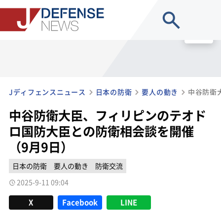
site search
MENU
Jディフェンスニュース
日本の防衛
要人の動き
中谷防衛大臣、フィリピンのテオド
ロ国防大臣との防衛相会談を開催
（9月9日）
日本の防衛
要人の動き
防衛交流
2025-9-11 09:04
X
Facebook
LINE