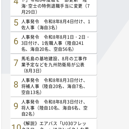
海･空士の特例退職手当に変更（7
月29日）
人事発令 令和8年8月4日付け、1
佐人事（海自3名）
人事発令 令和8年8月1日・2日・
3日付け、1佐職人事（陸自241
名、海自20名、空自56名）
馬毛島の基地建設、8月の工事作
業予定などを九州防衛局が公表
（8月3日）
人事発令 令和8年8月3日付け、
将補人事（陸自20名、海自7名、
空自13名）
人事発令 令和8年8月3日付け、
将人事（陸自10名、海自6名、空
自2名）
《解説》エアバス「U030フレッ