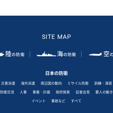
SITE MAP
陸
海
空
の防衛
の防衛
日本の防衛
災害派遣
海外派遣
周辺国の動向
ミサイル防衛
訓練・演習
防衛交流
人事
事業・計画
政府発表
記者会見
要人の動き
イベント
事故など
すべて