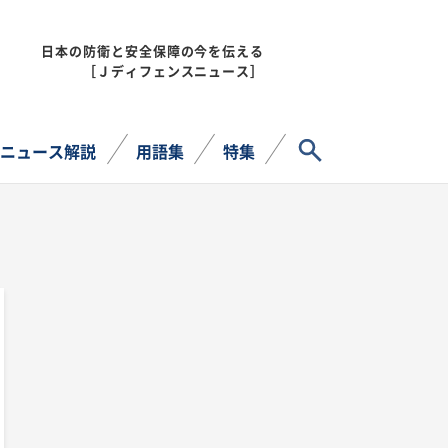
日本の防衛と安全保障の今を伝える
MENU
［Ｊディフェンスニュース］
サイト内検索
ニュース解説
用語集
特集