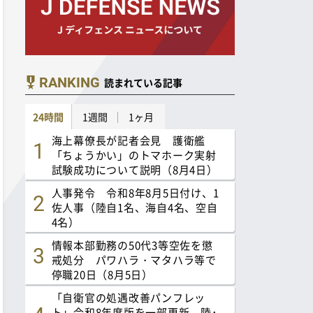
RANKING
読まれている記事
24時間
1週間
1ヶ月
海上幕僚長が記者会見 護衛艦
「ちょうかい」のトマホーク実射
試験成功について説明（8月4日）
人事発令 令和8年8月5日付け、1
佐人事（陸自1名、海自4名、空自
4名）
情報本部勤務の50代3等空佐を懲
戒処分 パワハラ・マタハラ等で
停職20日（8月5日）
「自衛官の処遇改善パンフレッ
ト」令和8年度版を一部更新 陸･