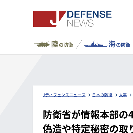
陸
海
の防衛
の防衛
Jディフェンスニュース
日本の防衛
人事
防衛省が情報本部の
偽造や特定秘密の取り