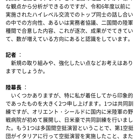
な観点から分析ができるのですが、令和6年度以前に
実施されたハイレベル交流でのトップ同士の話し合い
の中での方向性、あるいは実務者協議、二国間の陸軍
種間で合意した内容、これが逐次、成果がでてきてい
て、数が増えている方向にあると認識をしています。
記者
：
新規の取り組みや、強化したい点などお考えはあり
ますでしょうか。
陸幕長
：
いくつかありますが、特に私が着任してから印象的
であったものを大きく2つ申し上げます。1つは共同訓
練ですが、オリエント・シールドに国内に米陸軍の野
戦病院が初めて展開し、日米豪で共同訓練を行いまし
た。もう1つは多国間空挺演習ということで、第1空挺
団がイタリアに行って空挺演習を実施したこと、また