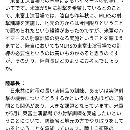
東富士演習場での米軍によるハイマースの射撃につ
いてです。米軍が5月に射撃を希望しているとのこと
で、東富士演習場では、陸自も昨年秋に、MLRSの射
撃訓練を実施し、地元の方からは今回限りということ
で認められたという経緯があったのですが、米軍のハ
イマースの射撃訓練の更なる実施ということを踏まえ
ますと、陸自においてもMLRSの東富士演習場での訓
練の必要性というのは高いものがあると思うのです
が、その辺り、陸幕長はどのようにお考えでしょう
か。
陸幕長
：
日米共に射程の長い装備品の訓練、あるいは実弾射
撃の機会についてどうするかというのは先ほどのご質
問とも関係があり、大きな課題となっています。米軍
が5月に東富士演習場での射撃訓練を実施したいとい
うことについて、防衛省と地元の方でやり取りをして
いるということを承知しています。陸上自衛隊の