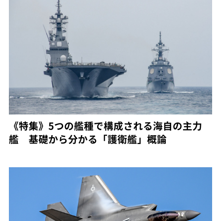
《特集》5つの艦種で構成される海自の主力
艦 基礎から分かる「護衛艦」概論