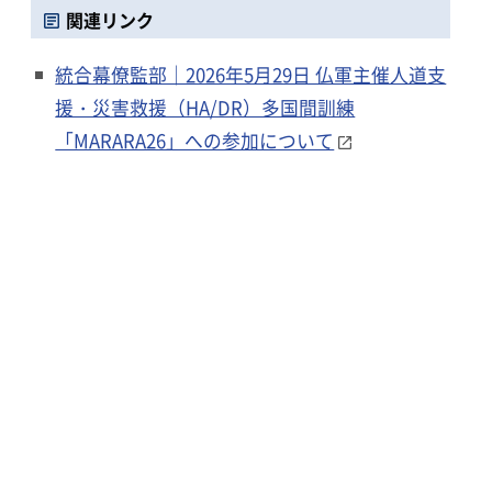
関連リンク
統合幕僚監部｜2026年5月29日 仏軍主催人道支
援・災害救援（HA/DR）多国間訓練
「MARARA26」への参加について