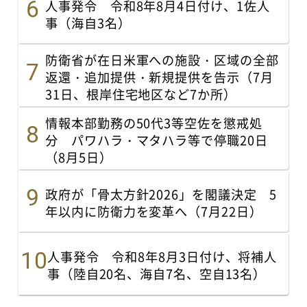
人事発令 令和8年8月4日付け、1佐人
事（海自3名）
防衛省が在日米軍への施設・区域の全部
返還・追加提供・新規提供を告示（7月
31日、根岸住宅地区など7か所）
情報本部勤務の50代3等空佐を懲戒処
分 パワハラ・マタハラ等で停職20日
（8月5日）
政府が「骨太方針2026」を閣議決定 5
年以内に防衛力を変革へ（7月22日）
人事発令 令和8年8月3日付け、将補人
事（陸自20名、海自7名、空自13名）