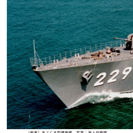
（参考）あぶくま型護衛艦 写真：海上自衛隊