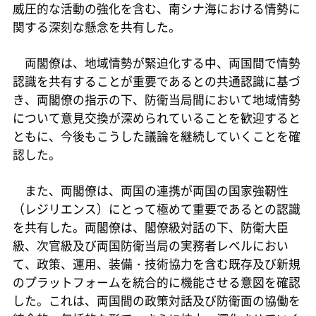
威圧的な活動の強化を含む、南シナ海における情勢に
関する深刻な懸念を共有した。
両閣僚は、地域情勢が緊迫化する中、両国間で情勢
認識を共有することが重要であるとの共通認識に基づ
き、両閣僚の指示の下、防衛当局間において地域情勢
について意見交換が深められていることを歓迎すると
ともに、今後もこうした議論を継続していくことを確
認した。
また、両閣僚は、両国の連携が両国の国家強靭性
（レジリエンス）にとって極めて重要であるとの認識
を共有した。両閣僚は、閣僚級対話の下、防衛大臣
級、次官級及び両国防衛当局の実務者レベルにおい
て、政策、運用、装備・技術協力を含む既存及び新規
のプラットフォームを統合的に機能させる意図を確認
した。これは、両国間の政策対話及び防衛面の協働を