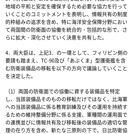
地域の平和と安定を確保するため必要な協力を行って
いくことのコミットメントを表明し、情報共有の制度
的枠組みの追求を含め、特に海洋安全保障分野におい
て両国間の防衛面の協働を統合的・包括的な形で、さ
らに拡大・深化させていく決意を共有した。
4．両大臣は、上記3．の一環として、フィリピン側の
要請も踏まえ、TC-90及び「あぶくま」型護衛艦を含
む防衛装備品の移転を以下の方向で議論していくこと
を決定した。
（1）両国の防衛面での協働に資する装備品を特定
し、当該装備品そのものの移転だけではなく、比海軍
への当該装備品に係る教育訓練及びその運用を持続す
るための維持整備分野に係る支援、軍種間の運用面で
の連携並びに情報共有及び移転後の装備品の適切な管
理の在り方を含め、新たな三原則の下で、日比防衛協