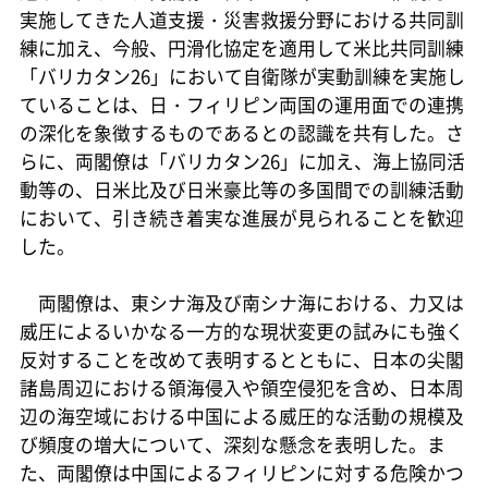
実施してきた人道支援・災害救援分野における共同訓
練に加え、今般、円滑化協定を適用して米比共同訓練
「バリカタン26」において自衛隊が実動訓練を実施し
ていることは、日・フィリピン両国の運用面での連携
の深化を象徴するものであるとの認識を共有した。さ
らに、両閣僚は「バリカタン26」に加え、海上協同活
動等の、日米比及び日米豪比等の多国間での訓練活動
において、引き続き着実な進展が見られることを歓迎
した。
両閣僚は、東シナ海及び南シナ海における、力又は
威圧によるいかなる一方的な現状変更の試みにも強く
反対することを改めて表明するとともに、日本の尖閣
諸島周辺における領海侵入や領空侵犯を含め、日本周
辺の海空域における中国による威圧的な活動の規模及
び頻度の増大について、深刻な懸念を表明した。ま
た、両閣僚は中国によるフィリピンに対する危険かつ