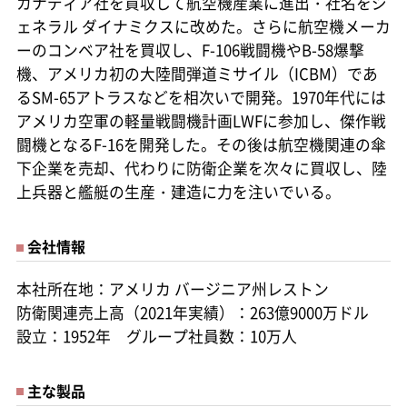
カナディア社を買収して航空機産業に進出・社名をジ
ェネラル ダイナミクスに改めた。さらに航空機メーカ
ーのコンベア社を買収し、F-106戦闘機やB-58爆撃
機、アメリカ初の大陸間弾道ミサイル（ICBM）であ
るSM-65アトラスなどを相次いで開発。1970年代には
アメリカ空軍の軽量戦闘機計画LWFに参加し、傑作戦
闘機となるF-16を開発した。その後は航空機関連の傘
下企業を売却、代わりに防衛企業を次々に買収し、陸
上兵器と艦艇の生産・建造に力を注いでいる。
会社情報
本社所在地：アメリカ バージニア州レストン
防衛関連売上高（2021年実績）：263億9000万ドル
設立：1952年 グループ社員数：10万人
主な製品