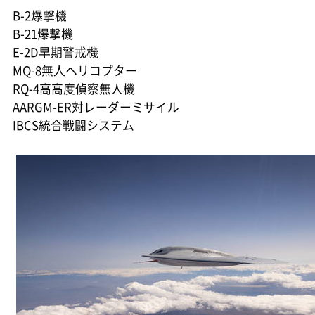
B-2爆撃機
B-21爆撃機
E-2D早期警戒機
MQ-8無人ヘリコプター
RQ-4高高度偵察無人機
AARGM-ER対レーダーミサイル
IBCS統合戦闘システム