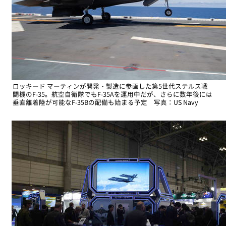
ロッキード マーティンが開発・製造に参画した第5世代ステルス戦
闘機のF-35。航空自衛隊でもF-35Aを運用中だが、さらに数年後には
垂直離着陸が可能なF-35Bの配備も始まる予定 写真：US Navy