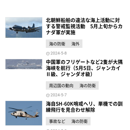
北朝鮮船舶の違法な海上活動に対
する警戒監視活動 5月上旬からカ
ナダ軍が実施
海の防衛
海外
2024-5-8
中国軍のフリゲートなど2隻が大隅
海峡を航行（5月5日、ジャンカイ
Ⅱ級、ジャンダオ級）
周辺国の動向
海の防衛
2024-5-7
海自SH-60K哨戒ヘリ、単機での訓
練飛行を見合わせ解除
事故など
海の防衛