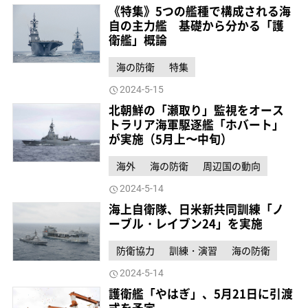
《特集》5つの艦種で構成される海
自の主力艦 基礎から分かる「護
衛艦」概論
海の防衛
特集
2024-5-15
北朝鮮の「瀬取り」監視をオース
トラリア海軍駆逐艦「ホバート」
が実施（5月上〜中旬）
海外
海の防衛
周辺国の動向
2024-5-14
海上自衛隊、日米新共同訓練「ノ
ーブル・レイブン24」を実施
防衛協力
訓練・演習
海の防衛
2024-5-14
護衛艦「やはぎ」、5月21日に引渡
式を予定