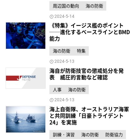
周辺国の動向
海の防衛
2024-5-14
《特集》イージス艦のポイント
──進化するベースラインとBMD
能力
海の防衛
特集
2024-5-13
海自が防衛技官の懲戒処分を発
表 威圧的言動など確認
人事
海の防衛
2024-5-13
海上自衛隊、オーストラリア海軍
と共同訓練「日豪トライデント
24」を実施
訓練・演習
海の防衛
防衛協力