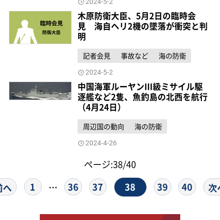
2024-5-2
木原防衛大臣、5月2日の臨時会
見 海自ヘリ2機の墜落が衝突と判
明
記者会見
事故など
海の防衛
2024-5-2
中国海軍ルーヤンⅢ級ミサイル駆
逐艦など2隻、魚釣島の北西を航行
（4月24日）
周辺国の動向
海の防衛
2024-4-26
ページ:38/40
38
1
36
37
39
40
…
前へ
次