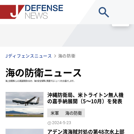
site search
MENU
Jディフェンスニュース
海の防衛
海の防衛ニュース
海上自衛隊による報道発表のほか、海の安全保障に関連するニュースをお届けします。
沖縄防衛局、米トライトン無人機
の嘉手納展開（5〜10月）を発表
米軍
海の防衛
2024-5-23
アデン湾海賊対処の第48次水上部