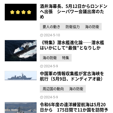
酒井海幕長、5月12日からロンドン
へ出張 シーパワー会議出席のた
め
要人の動き
防衛協力
海の防衛
2024-5-10
《特集》潜水艦進化論──潜水艦
はいかにして“最強”となりしか
海の防衛
特集
2024-5-9
中国軍の情報収集艦が宮古海峡を
航行（5月9日、ドンディアオ級）
周辺国の動向
海の防衛
2024-5-9
令和6年度の遠洋練習航海は5月20
日から 175日間で11か国を訪問予