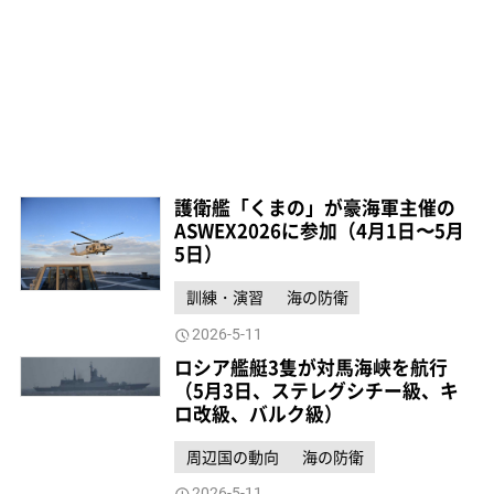
護衛艦「くまの」が豪海軍主催の
ASWEX2026に参加（4月1日〜5月
5日）
訓練・演習
海の防衛
2026-5-11
ロシア艦艇3隻が対馬海峡を航行
（5月3日、ステレグシチー級、キ
ロ改級、バルク級）
周辺国の動向
海の防衛
2026-5-11