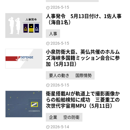
2026-5-15
人事発令 5月13日付け、1佐人事
（海自1名）
人事
2026-5-15
小泉防衛大臣、英仏共催のホルム
ズ海峡多国籍ミッション会合に参
加（5月13日）
要人の動き
国際情勢
2026-5-15
衛星搭載AIが軌道上で撮影画像か
らの船舶検知に成功 三菱重工の
次世代宇宙用MPU（5月11日）
企業
空の防衛
2026-5-14