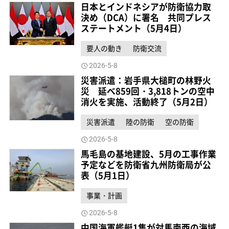
日本とインドネシアが防衛協力取
決め（DCA）に署名 共同プレス
ステートメント（5月4日）
要人の動き
防衛交流
2026-5-8
災害派遣：岩手県大槌町の林野火
災 延べ859回・3,818トンの空中
消火を実施、活動終了（5月2日）
災害派遣
陸の防衛
空の防衛
2026-5-8
馬毛島の基地建設、5月の工事作業
予定などを防衛省九州防衛局が公
表（5月1日）
事業・計画
2026-5-8
中国海軍艦艇1隻が対馬南西の海域