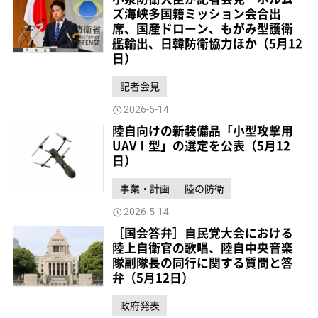
ズ海峡多国籍ミッション会合出
席、国産ドローン、もがみ型護衛
艦輸出、日韓防衛協力ほか（5月12
日）
記者会見
2026-5-14
陸自向けの新装備品「小型攻撃用
UAVⅠ型」の選定を公表（5月12
日）
事業・計画
陸の防衛
2026-5-14
［国会答弁］自民党大会における
陸上自衛官の歌唱、陸自中央音楽
隊副隊長の同行に関する質問と答
弁（5月12日）
政府発表