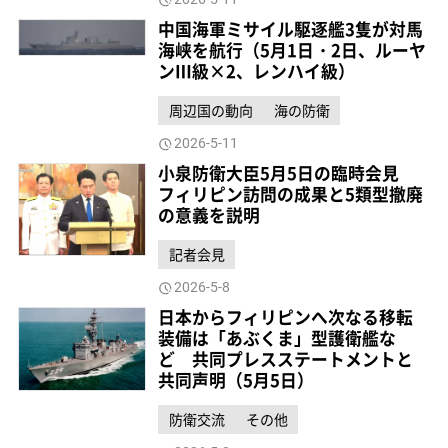
中国海軍ミサイル駆逐艦3隻が対馬
海峡を航行（5月1日・2日、ルーヤ
ンⅢ級×2、レンハイ級）
周辺国の動向
海の防衛
2026-5-11
小泉防衛大臣5月5日の臨時会見
フィリピン訪問の成果と5類型撤廃
の意義を説明
記者会見
2026-5-8
日本からフィリピンへ次なる移転
装備は「あぶくま」型護衛艦な
ど 共同プレスステートメントと
共同声明（5月5日）
防衛交流
その他