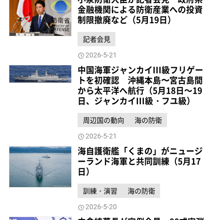
金融機関による防衛産業への投資
制限撤廃など（5月19日）
記者会見
2026-5-21
中国海軍ジャンカイIII級フリゲー
トを初確認 沖縄本島〜宮古島間
から太平洋へ航行（5月18日～19
日、ジャンカイIII級・フユ級）
周辺国の動向
海の防衛
2026-5-21
海自護衛艦「くまの」がニュージ
ーランド海軍と共同訓練（5月17
日）
訓練・演習
海の防衛
2026-5-20