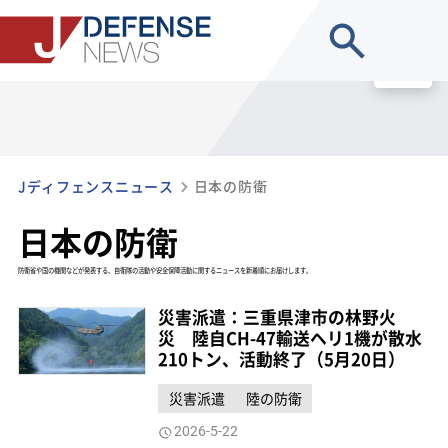
site search
MENU
Jディフェンスニュース
日本の防衛
日本の防衛
防衛省や国の機関などが発表する、自衛隊の活動や安全保障活動に関するニュースを新着順にお届けします。
災害派遣：三重県津市の林野火
災 陸自CH-47輸送ヘリ1機が散水
210トン、活動終了（5月20日）
災害派遣
陸の防衛
2026-5-22