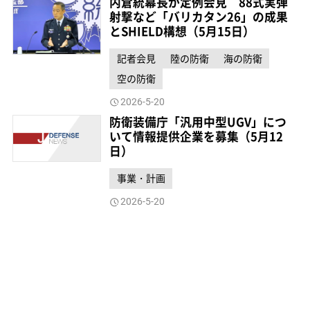
内倉統幕長が定例会見 88式実弾
射撃など「バリカタン26」の成果
とSHIELD構想（5月15日）
記者会見
陸の防衛
海の防衛
空の防衛
2026-5-20
防衛装備庁「汎用中型UGV」につ
いて情報提供企業を募集（5月12
日）
事業・計画
2026-5-20