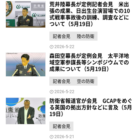
荒井陸幕長が定例記者会見 米出
張の成果、日出生台演習場での10
式戦車事故後の訓練、調査などに
ついて（5月19日）
記者会見
陸の防衛
2026-5-22
森田空幕長が定例会見 太平洋地
域空軍参謀長等シンポジウムでの
成果について（5月19日）
記者会見
空の防衛
2026-5-22
防衛省報道官が会見 GCAPをめぐ
る英国の拠出方針などに言及（5月
19日）
記者会見
2026-5-21