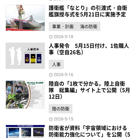
護衛艦「なとり」の引渡式・自衛
艦旗授与式を5月21日に実施予定
事業・計画
海の防衛
2026-5-18
人事発令 5月15日付け、1佐職人
事（空自26名）
人事
2026-5-16
陸自の「1枚で分かる。陸上自衛
隊 総集編」サイト上で公開（5月
12日）
陸の防衛
2026-5-15
防衛省が資料「宇宙領域における
防衛能力強化について」を公開（5