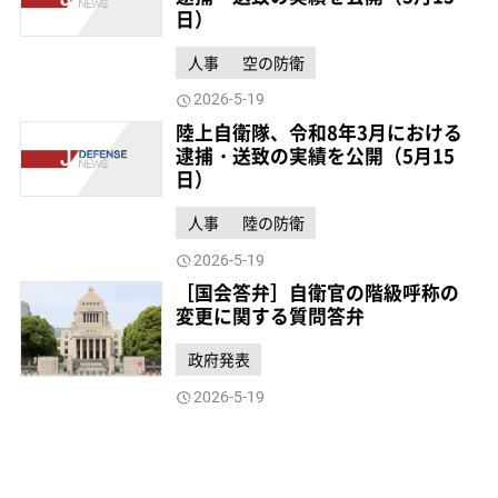
日）
人事
空の防衛
2026-5-19
陸上自衛隊、令和8年3月における
逮捕・送致の実績を公開（5月15
日）
人事
陸の防衛
2026-5-19
［国会答弁］自衛官の階級呼称の
変更に関する質問答弁
政府発表
2026-5-19