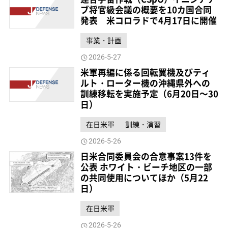
ブ将官級会議の概要を10カ国合同
発表 米コロラドで4月17日に開催
事業・計画
2026-5-27
米軍再編に係る回転翼機及びティ
ルト・ローター機の沖縄県外への
訓練移転を実施予定（6月20日～30
日）
在日米軍
訓練・演習
2026-5-26
日米合同委員会の合意事案13件を
公表 ホワイト・ビーチ地区の一部
の共同使用についてほか（5月22
日）
在日米軍
2026-5-26