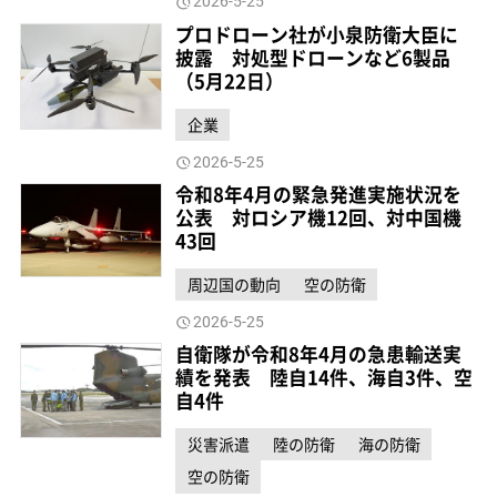
2026-5-25
プロドローン社が小泉防衛大臣に
披露 対処型ドローンなど6製品
（5月22日）
企業
2026-5-25
令和8年4月の緊急発進実施状況を
公表 対ロシア機12回、対中国機
43回
周辺国の動向
空の防衛
2026-5-25
自衛隊が令和8年4月の急患輸送実
績を発表 陸自14件、海自3件、空
自4件
災害派遣
陸の防衛
海の防衛
空の防衛