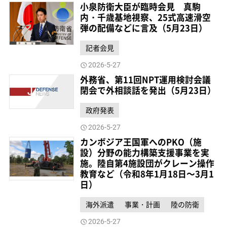
小泉防衛大臣が臨時会見 真駒
内・千歳基地視察、25式高速滑空
弾の配備などに言及（5月23日）
記者会見
2026-5-27
外務省、第11回NPT運用検討会議
閉会で外相談話を発出（5月23日）
政府発表
2026-5-27
カンボジア王国軍へのPKO（施
設）分野の能力構築支援事業を実
施。陸自第4施設団がクレーン操作
教育など（令和8年1月18日～3月1
日）
海外派遣
事業・計画
陸の防衛
2026-5-27