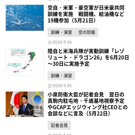
空自・米軍・豪空軍が日米豪共同
訓練を実施 戦闘機、給油機など
19機参加（5月21日）
訓練・演習
空の防衛
2026-5-26
陸自と米海兵隊が実動訓練「レゾ
リュート・ドラゴン26」を6月20日
～30日に実施予定
訓練・演習
2026-5-26
小泉防衛大臣が記者会見 翌日の
真駒内駐屯地・千歳基地視察予定
やGCAPエッジウィング社CEOとの
会談などに言及（5月22日）
記者会見