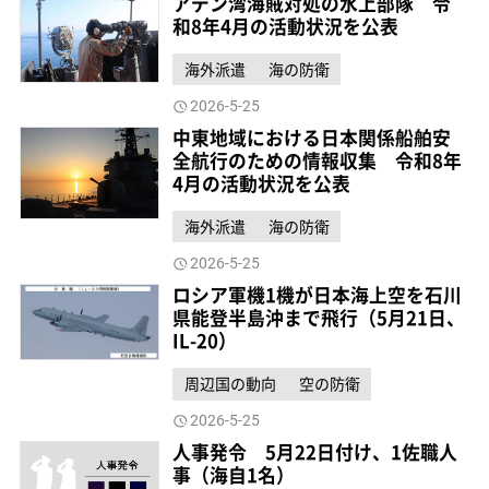
アデン湾海賊対処の水上部隊 令
和8年4月の活動状況を公表
海外派遣
海の防衛
2026-5-25
中東地域における日本関係船舶安
全航行のための情報収集 令和8年
4月の活動状況を公表
海外派遣
海の防衛
2026-5-25
ロシア軍機1機が日本海上空を石川
県能登半島沖まで飛行（5月21日、
IL-20）
周辺国の動向
空の防衛
2026-5-25
人事発令 5月22日付け、1佐職人
事（海自1名）