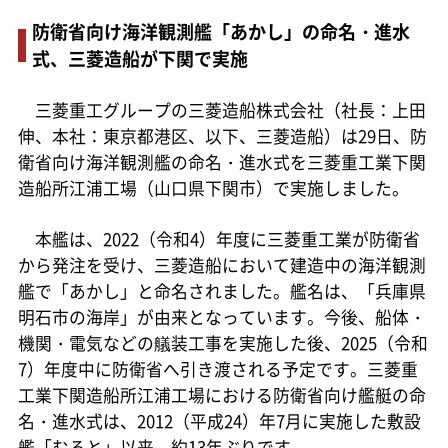
防衛省向け海洋観測艦「あかし」の命名・進水
式、三菱造船が下関で実施
三菱重工グループの三菱造船株式会社（社長：上田
伸、本社：東京都港区、以下、三菱造船）は29日、防
衛省向け海洋観測艦の命名・進水式を三菱重工業下関
造船所江浦工場（山口県下関市）で実施しました。
本艦は、2022（令和4）年度に三菱重工業が防衛省
から発注を受け、三菱造船において建造中の海洋観測
艦で「あかし」と命名されました。艦名は、「兵庫県
明石市の海岸」が由来となっています。今後、船体・
機関・電気などの艤装工事を実施した後、2025（令和
7）年度中に防衛省へ引き渡される予定です。三菱重
工業下関造船所江浦工場における防衛省向け艦艇の命
名・進水式は、2012（平成24）年7月に実施した敷設
艦「むろと」以来、約13年ぶりです。