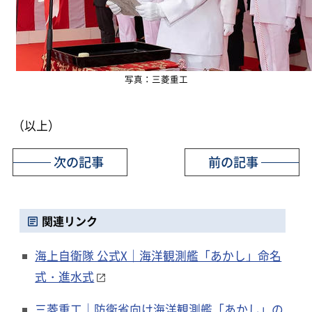
写真：三菱重工
（以上）
次の記事
前の記事
関連リンク
海上自衛隊 公式X｜海洋観測艦「あかし」命名
式・進水式
三菱重工｜防衛省向け海洋観測艦「あかし」の