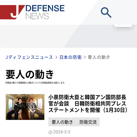
site search
MENU
Jディフェンスニュース
日本の防衛
要人の動き
要人の動き
防衛省の要人や各幕僚長らの動きについての防衛省発表をお届けします。
小泉防衛大臣と韓国アン国防部長
官が会談 日韓防衛相共同プレス
ステートメントを開催（1月30日）
要人の動き
防衛交流
2026-2-3