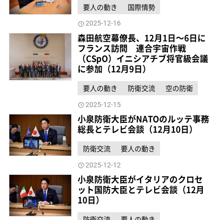
要人の動き
国際情勢
2025-12-16
森田航空幕僚長、12月1日～6日に
フランス訪問 連合宇宙作戦
（CSpO）イニシアチブ将官級会議
に参加（12月9日）
要人の動き
防衛交流
空の防衛
2025-12-15
小泉防衛大臣がNATOのルッテ事務
総長とテレビ会談（12月10日）
防衛交流
要人の動き
2025-12-12
小泉防衛大臣がイタリアのクロセ
ット国防大臣とテレビ会談（12月
10日）
防衛交流
要人の動き