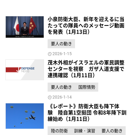
小泉防衛大臣、新年を迎えるに当
たっての隊員へのメッセージ動画
を発表（1月13日）
要人の動き
2026-1-15
茂木外相がイスラエルの軍民調整
センターを視察 ガザ人道支援で
連携確認（1月11日）
要人の動き
国際情勢
2026-1-14
《レポート》防衛大臣も降下体
験 陸自第1空挺団 令和8年降下訓
練始め（1月11日）
陸の防衛
訓練・演習
要人の動き