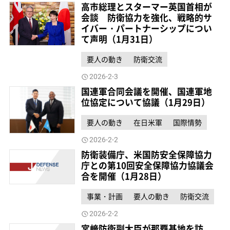
高市総理とスターマー英国首相が
会談 防衛協力を強化、戦略的サ
イバー・パートナーシップについ
て声明（1月31日）
要人の動き
防衛交流
2026-2-3
国連軍合同会議を開催、国連軍地
位協定について協議（1月29日）
要人の動き
在日米軍
国際情勢
2026-2-2
防衛装備庁、米国防安全保障協力
庁との第10回安全保障協力協議会
合を開催（1月28日）
事業・計画
要人の動き
防衛交流
2026-2-2
宮﨑防衛副大臣が那覇基地を訪